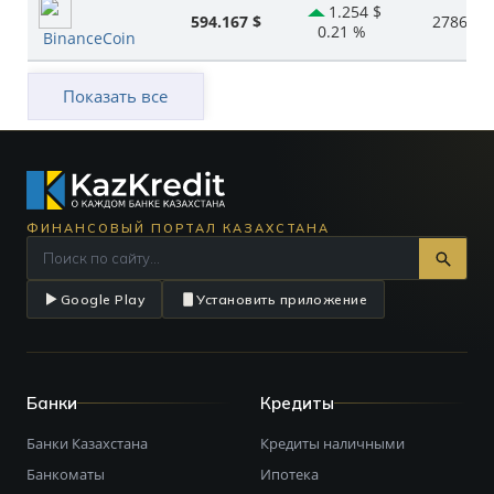
1.254 $
594.167 $
278664.
0.21 %
BinanceCoin
Показать все
ФИНАНСОВЫЙ ПОРТАЛ КАЗАХСТАНА
Google Play
Установить приложение
Банки
Кредиты
Банки Казахстана
Кредиты наличными
Банкоматы
Ипотека