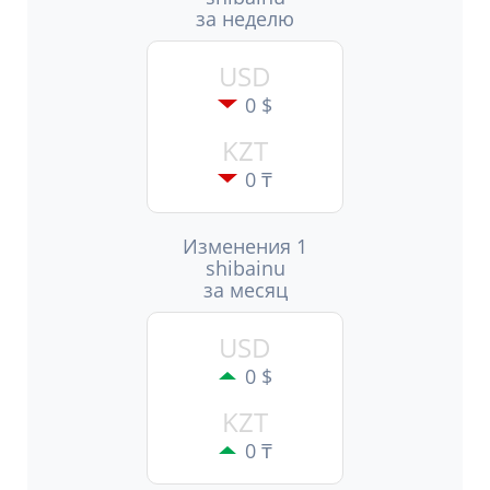
за неделю
USD
0 $
KZT
0 ₸
Изменения 1
shibainu
за месяц
USD
0 $
KZT
0 ₸