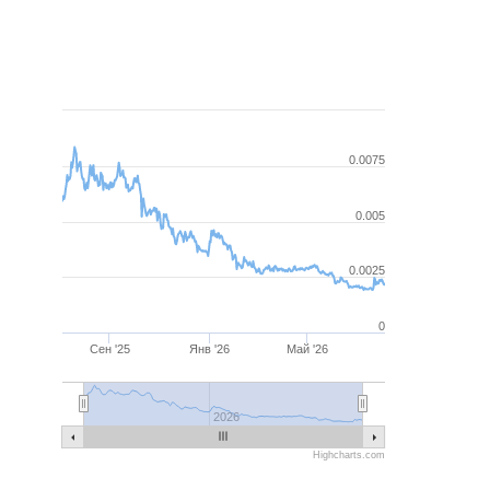
Месяц
Квартал
Полгода
Го
Июль 4, 2025
Авг 7, 2026
0.0075
0.005
0.0025
0
Сен '25
Янв '26
Май '26
2026
Highcharts.com