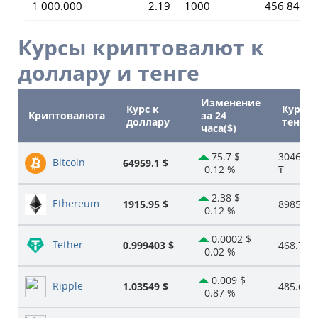
1 000.000
2.19
1000
456 845.
Курсы криптовалют к
доллару и тенге
Изменение
Курс к
Курс к
Криптовалюта
за 24
доллару
тенге
часа($)
75.7 $
3046581
Bitcoin
64959.1 $
0.12 %
₸
2.38 $
Ethereum
1915.95 $
898580.
0.12 %
0.0002 $
Tether
0.999403 $
468.72 ₸
0.02 %
0.009 $
Ripple
1.03549 $
485.64 ₸
0.87 %