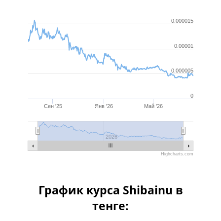
0.000015
0.00001
0.000005
0
Сен '25
Янв '26
Май '26
Июль '25
Янв '26
Июль '26
2026
Highcharts.com
График курса Shibainu в
тенге: