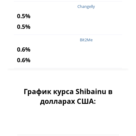
Changelly
0.5%
0.5%
Bit2Me
0.6%
0.6%
График курса Shibainu в
долларах США:
Месяц
Квартал
Полгода
Го
Июль 4, 2025
Авг 7, 2026