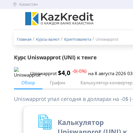
Казахстан
Меню
бургер
Главная
Курсы валют
Криптовалюта
Uniswapprot
Курс Uniswapprot (UNI) к тенге
-0(-0%)
$4,0
Uniswapprot
на 8 августа 2026 0
Обзор
График
Калькулятор-конвертер
Uniswapprot упал сегодня в долларах на -0$ (-
Калькулятор
Uniswapprot (UNI) к