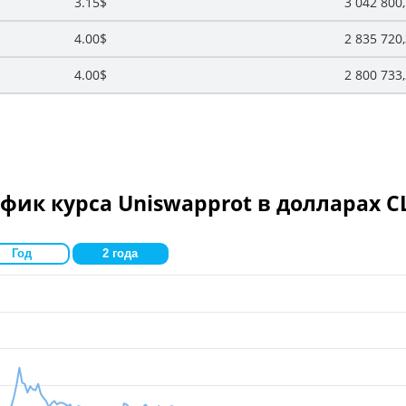
3.15$
3 042 800
4.00$
2 835 720
4.00$
2 800 733
фик курса Uniswapprot в долларах 
Год
2 года