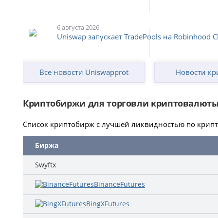
6 августа 2026
Uniswap запускает TradePools на Robinhood C
Все новости Uniswapprot
Новости кр
Криптобиржи для торговли криптовалюты
Список криптобирж с лучшей ликвидностью по крипто
Биржа
Swyftx
BinanceFutures
BingXFutures