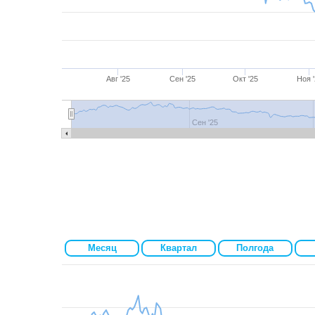
Авг '25
Сен '25
Окт '25
Ноя 
Июль '25
Авг '25
Сен '25
Окт '25
Сен '25
Месяц
Квартал
Полгода