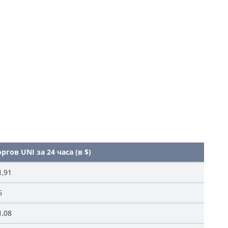
гов UNI за 24 часа (в $)
1,91
6
1,08