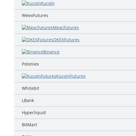
Kucoin
WeexFutures
MexcFutures
OKEXFutures
Binance
Poloniex
KucoinFutures
Whitebit
LBank
Hyperliquid
BitMart