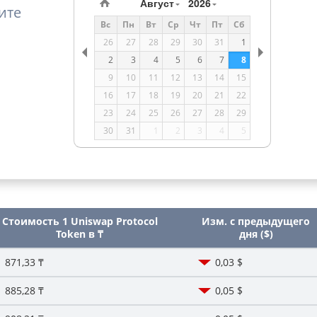
Август
2026
ите
Вс
Пн
Вт
Ср
Чт
Пт
Сб
26
27
28
29
30
31
1
2
3
4
5
6
7
8
9
10
11
12
13
14
15
16
17
18
19
20
21
22
23
24
25
26
27
28
29
30
31
1
2
3
4
5
Стоимость 1 Uniswap Protocol
Изм. с предыдущего
Token в ₸
дня ($)
1 871,33 ₸
0,03 $
1 885,28 ₸
0,05 $