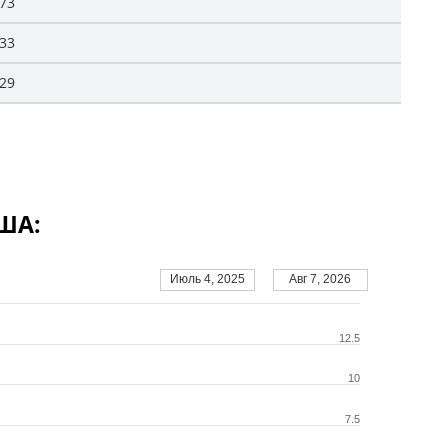
,73
,33
,29
США:
Июль 4, 2025
Авг 7, 2026
12.5
10
7.5