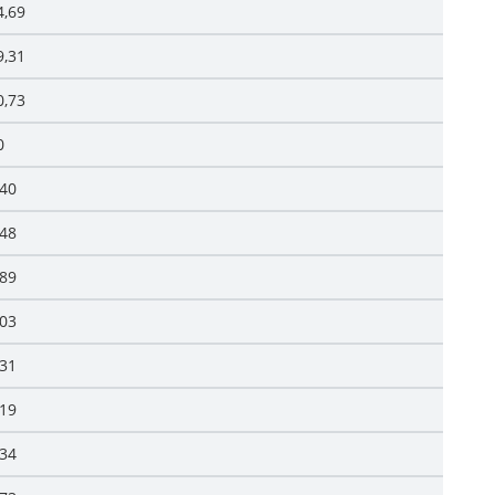
4,69
9,31
0,73
0
,40
,48
,89
,03
,31
,19
,34