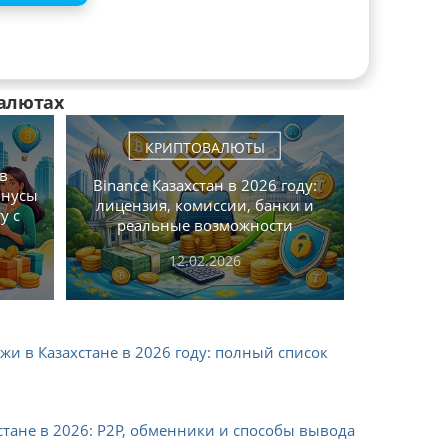
алютах
КРИПТОВАЛЮТЫ
 в
Binance Казахстан в 2026 году:
онусы
лицензия, комиссии, банки и
у с
реальные возможности
12.02.2026
 в Казахстане в 2026 году: полный список
тане в 2026: P2P, обменники и способы вывода