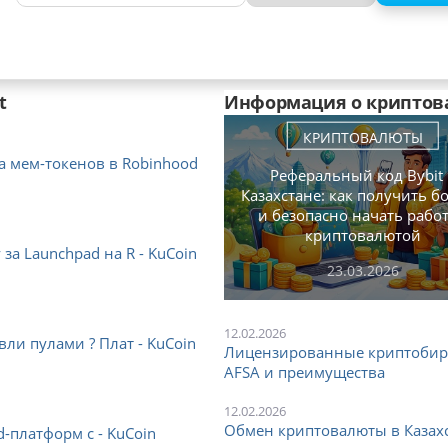
t
Информация о криптов
КРИПТОВАЛЮТЫ
а мем-токенов в Robinhood
Реферальный код Bybit
Казахстане: как получить б
и безопасно начать работ
криптовалютой
за Launchpad на R - KuCoin
23.03.2026
12.02.2026
вли пулами ? Плат - KuCoin
Лицензированные криптобиржи
AFSA и преимущества
12.02.2026
Обмен криптовалюты в Казахс
d-платформ с - KuCoin