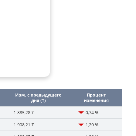
Изм. с предыдущего
Процент
дня (₸)
изменения
1 885,28 ₸
0,74 %
1 908,21 ₸
1,20 %