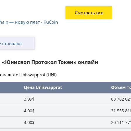
Смотреть все
hain — новую плат - KuCoin
иптовалют
 «Юнисвоп Протокол Токен» онлайн
валюте Uniswapprot (UNI)
Цена Uniswapprot
Объем тор
3.99$
88 702 02
4.00$
31 555 81
4.00$
20 111 77