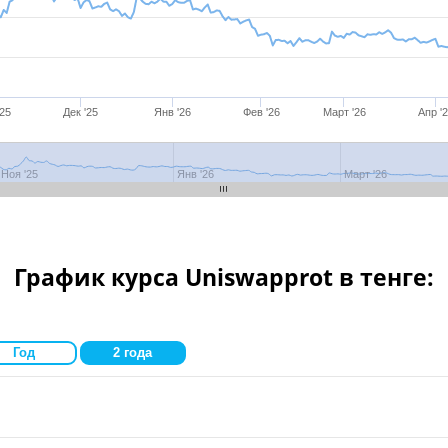
'25
Дек '25
Янв '26
Фев '26
Март '26
Апр '
Ноя '25
Дек '25
Янв '26
Фев '26
Март '26
Апр '2
Ноя '25
Янв '26
Март '26
График курса Uniswapprot в тенге:
Год
2 года