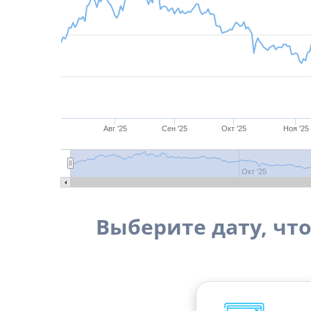
Авг '25
Сен '25
Окт '25
Ноя '25
Окт '25
Выберите дату, что