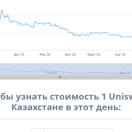
Дек '25
Янв '26
Фев '26
Март '26
Апр '26
Янв '26
Апр '26
бы узнать стоимость 1 Unisw
Казахстане в этот день: