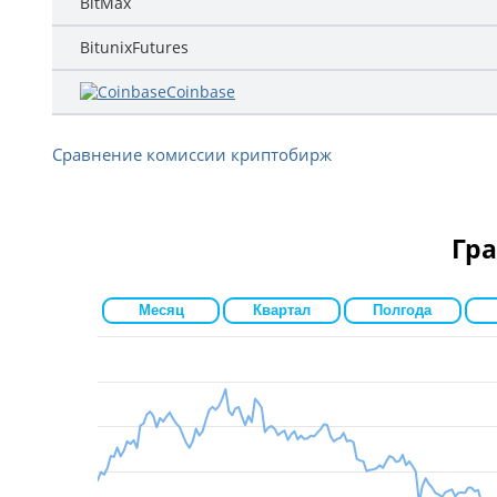
BitMax
BitunixFutures
Coinbase
Сравнение комиссии криптобирж
Гра
Месяц
Квартал
Полгода