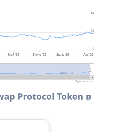
4k
2k
0
Май '26
Июнь '26
Июль '26
Авг '26
Июль '26
Highcharts.com
ap Protocol Token в