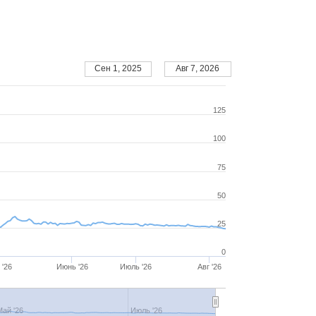
Сен 1, 2025
Авг 7, 2026
125
100
75
50
25
0
 '26
Июнь '26
Июль '26
Авг '26
Май '26
Июль '26