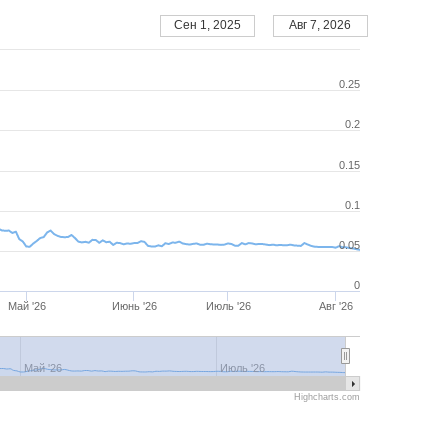
Сен 1, 2025
Авг 7, 2026
0.25
0.2
0.15
0.1
0.05
0
Май '26
Июнь '26
Июль '26
Авг '26
Май '26
Июнь '26
Июль '26
Авг '26
Май '26
Июль '26
Highcharts.com