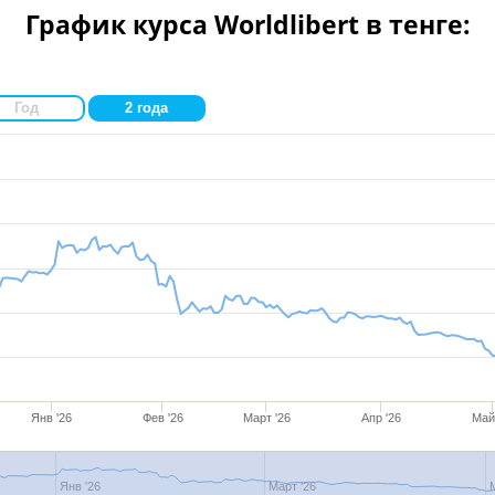
График курса Worldlibert в тенге:
Год
2 года
Янв '26
Фев '26
Март '26
Апр '26
Май
Янв '26
Март '26