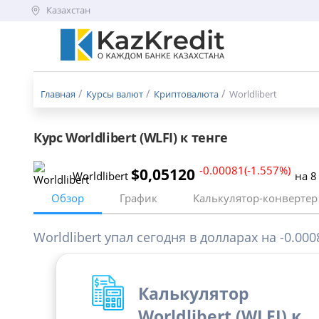
Казахстан
Меню
бургер
Главная
Курсы валют
Криптовалюта
Worldlibert
Курс Worldlibert (WLFI) к тенге
-0.00081(-1.557%)
$0,05120
Worldlibert
на 8
Обзор
График
Калькулятор-конвертер
Worldlibert упал сегодня в долларах на -0.0008
Калькулятор
Worldlibert (WLFI) к