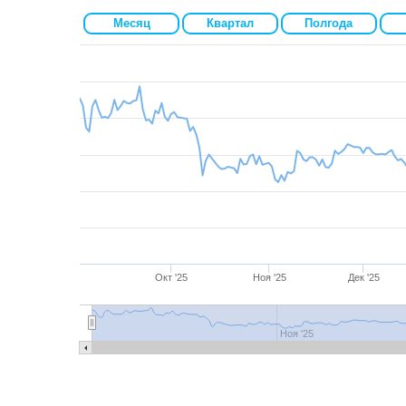
Месяц
Квартал
Полгода
Окт '25
Ноя '25
Дек '25
Сен '25
Окт '25
Ноя '25
Дек '25
Ноя '25