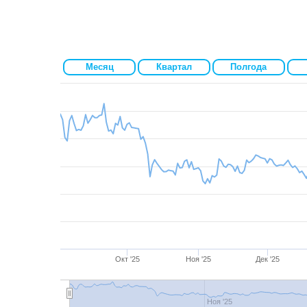
Месяц
Квартал
Полгода
Окт '25
Ноя '25
Дек '25
Ноя '25