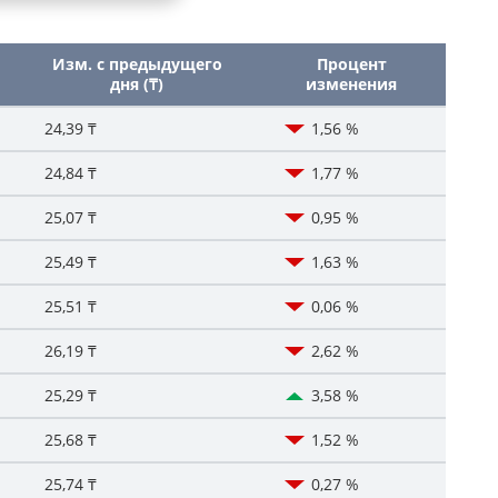
Изм. с предыдущего
Процент
дня (₸)
изменения
24,39 ₸
1,56 %
24,84 ₸
1,77 %
25,07 ₸
0,95 %
25,49 ₸
1,63 %
25,51 ₸
0,06 %
26,19 ₸
2,62 %
25,29 ₸
3,58 %
25,68 ₸
1,52 %
25,74 ₸
0,27 %