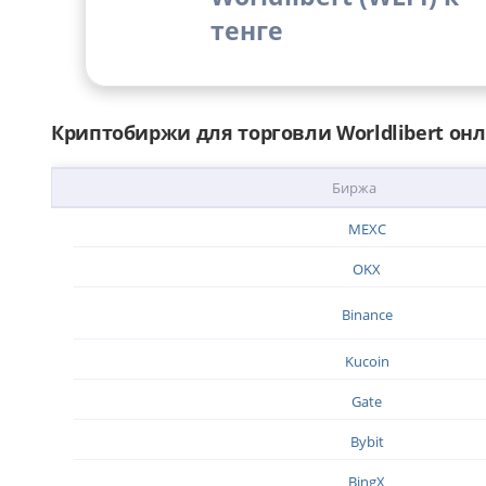
тенге
Криптобиржи для торговли Worldlibert он
Биржа
MEXC
OKX
Binance
Kucoin
Gate
Bybit
BingX