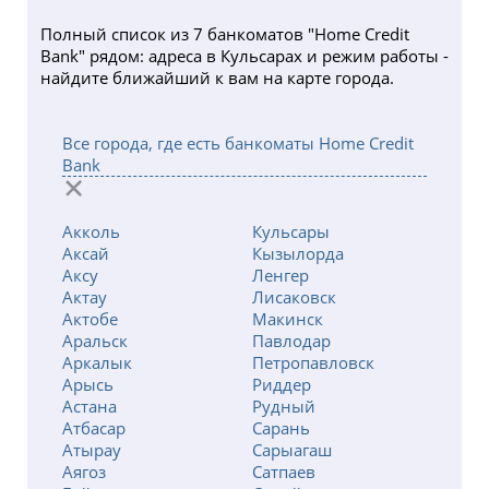
Ежедневно Круглосуточно
Полный список из 7 банкоматов "Home Credit
с.Миялы, ул.Ж.Жабаева 25А, Банковский
Bank" рядом: адреса в Кульсарах и режим работы -
офис
найдите ближайший к вам на карте города.
Пн - Пт 09:00-18:00, Сб: 10:00-14:00, Вс: Не работает
Все города, где есть банкоматы Home Credit
Bank
Акколь
Кульсары
Аксай
Кызылорда
Аксу
Ленгер
Актау
Лисаковск
Актобе
Макинск
Аральск
Павлодар
Аркалык
Петропавловск
Арысь
Риддер
Астана
Рудный
Атбасар
Сарань
Атырау
Сарыагаш
Аягоз
Сатпаев