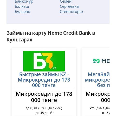
Байконур
Семей
Балхаш
Сергеевка
Булаево
Степногорск
Есик
Талдыкорган
Есиль
Тараз
Жанаозен
Темиртау
Займы на карту Home Credit Bank в
Жанатас
Туркестан
Жаркент
Уральск
Кульсарах
Жезказган
Усть-Каменогорск
Жетысай
Ушарал
Житикара
Уштобе
Зайсан
Хромтау
Зачаганск
Шалкар
Зыряновск
Шар
Казалинск
Быстрые займы KZ -
Шардара
МегаЗайм 
Кандыагаш
Шахтинск
Микрокредит до 178
микрокреди
Караганда
Шемонаиха
000 тенге
без пе
Каражал
Шу
Микрокредит до 178
Микрокред
Каратау
Шымкент
000 тенге
000 т
Кентау
Щучинск
Кокшетау
Экибастуз
до 0,3% (ГЭСВ до 179%)
от 0,1% в день 
Костанай
до 45 дней
от 5 до 