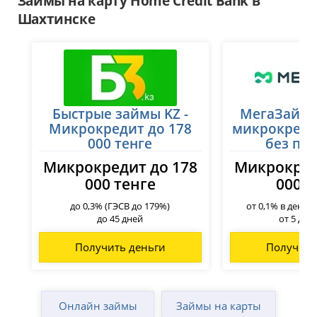
Займы на карту Home Credit Bank в
Жаркент
Уральск
Шахтинске
Жезказган
Усть-Каменогорск
Жетысай
Ушарал
Житикара
Уштобе
Зайсан
Хромтау
Зачаганск
Шалкар
Зыряновск
Шар
Казалинск
Быстрые займы KZ -
Шардара
МегаЗайм 
Кандыагаш
Шахтинск
Микрокредит до 178
микрокреди
Караганда
Шемонаиха
000 тенге
без пе
Каражал
Шу
Микрокредит до 178
Микрокред
Каратау
Шымкент
000 тенге
000 т
Кентау
Щучинск
Кокшетау
Экибастуз
до 0,3% (ГЭСВ до 179%)
от 0,1% в день 
Костанай
до 45 дней
от 5 до 
Получить деньги
Получить
Онлайн займы
Займы на карты