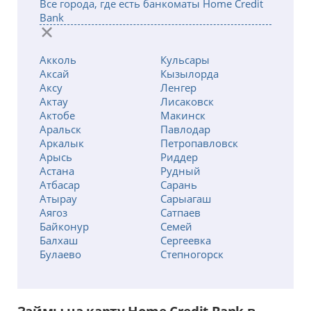
Все города, где есть банкоматы Home Credit
Bank
Акколь
Кульсары
Аксай
Кызылорда
Аксу
Ленгер
Актау
Лисаковск
Актобе
Макинск
Аральск
Павлодар
Аркалык
Петропавловск
Арысь
Риддер
Астана
Рудный
Атбасар
Сарань
Атырау
Сарыагаш
Аягоз
Сатпаев
Байконур
Семей
Балхаш
Сергеевка
Булаево
Степногорск
Есик
Талдыкорган
Есиль
Тараз
Жанаозен
Темиртау
Жанатас
Туркестан