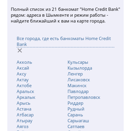
г. Шымкент, ул. Рыскулова, 49а, ТЦ Север
Ежедневно 10:00-22:00
Полный список из 21 банкомат "Home Credit Bank"
рядом: адреса в Шымкенте и режим работы -
г.Аксукент, ул.Жибек Жолы 58, Эврика
найдите ближайший к вам на карте города.
Ежедневно 10:00-20:00
г.Шымкент, Микрорайон 16, дом 43
Все города, где есть банкоматы Home Credit
Пн - Пт 09:00-18:00, Сб: 10:00-14:00, Вс: Не работает
Bank
г.Шымкент, площадь Аль-Фараби 3/1, ТРЦ
Shymkent Plaza
Акколь
Кульсары
Пн - Пт 10:00-22:00, Выходные Не работает
Аксай
Кызылорда
Аксу
Ленгер
г.Шымкент, ул.Байтурсынова, 59/3
Актау
Лисаковск
Пн - Пт 09:00-18:00, Сб: 10:00-14:00, Вс: Не работает
Актобе
Макинск
Аральск
Павлодар
г.Шымкент, ул.Жангельдина 12А,
Аркалык
Петропавловск
Технодом
Арысь
Риддер
Ежедневно 10:00-21:00
Астана
Рудный
Атбасар
Сарань
г.Шымкент, ул.Жангельдина 15, Эврика
Атырау
Сарыагаш
Ежедневно 10:00-21:00
Аягоз
Сатпаев