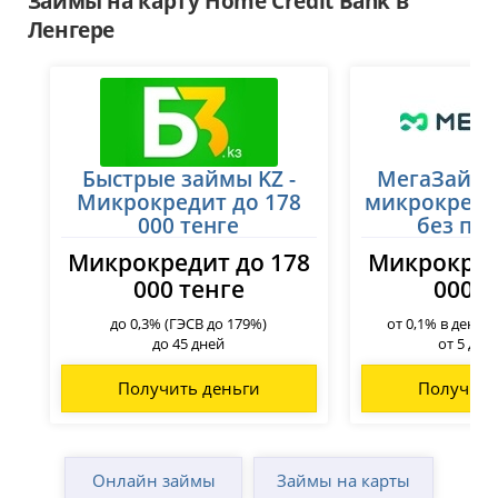
Займы на карту Home Credit Bank в
Жаркент
Уральск
Ленгере
Жезказган
Усть-Каменогорск
Жетысай
Ушарал
Житикара
Уштобе
Зайсан
Хромтау
Зачаганск
Шалкар
Зыряновск
Шар
Казалинск
Быстрые займы KZ -
Шардара
МегаЗайм 
Кандыагаш
Шахтинск
Микрокредит до 178
микрокреди
Караганда
Шемонаиха
000 тенге
без пе
Каражал
Шу
Микрокредит до 178
Микрокред
Каратау
Шымкент
000 тенге
000 т
Кентау
Щучинск
Кокшетау
Экибастуз
до 0,3% (ГЭСВ до 179%)
от 0,1% в день 
Костанай
до 45 дней
от 5 до 
Получить деньги
Получить
Онлайн займы
Займы на карты