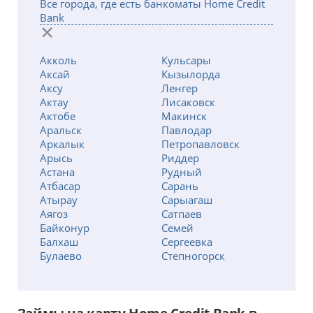
Все города, где есть банкоматы Home Credit
Bank
Акколь
Кульсары
Аксай
Кызылорда
Аксу
Ленгер
Актау
Лисаковск
Актобе
Макинск
Аральск
Павлодар
Аркалык
Петропавловск
Арысь
Риддер
Астана
Рудный
Атбасар
Сарань
Атырау
Сарыагаш
Аягоз
Сатпаев
Байконур
Семей
Балхаш
Сергеевка
Булаево
Степногорск
Есик
Талдыкорган
Есиль
Тараз
Жанаозен
Темиртау
Жанатас
Туркестан