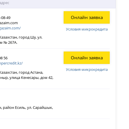
адрес
Онлайн заявка
4-08-49
azaim.com
gazaim.com/
Условия микрокредита
азахстан, город Шу, ул.
ом № 267А.
Онлайн заявка
08 56
hpercredit.kz/
Условия микрокредита
азахстан, город Астана,
ныр, улица Кенесары, дом 42,
н, район Есиль, ул. Сарайшык,