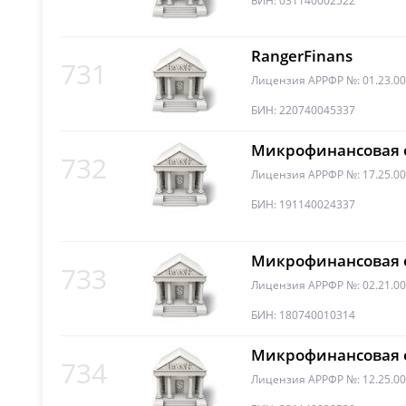
БИН: 031140002522
RangerFinans
731
Лицензия АРРФР №: 01.23.0
БИН: 220740045337
Микрофинансовая о
732
Лицензия АРРФР №: 17.25.0
БИН: 191140024337
Микрофинансовая о
733
Лицензия АРРФР №: 02.21.0
БИН: 180740010314
Микрофинансовая о
734
Лицензия АРРФР №: 12.25.0