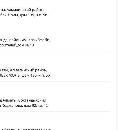
аты, Алмалинский район,
ек Жолы, дом 135, н.п. 5п
анда, район им. Казыбек би,
роителей,дом № 13
лматы, Алмалинский район,
БЕК ЖОЛЫ, дом 135, н.п. 5р
од Алматы, Бостандыкский
 Ходжанова, дом 92, кв. 42