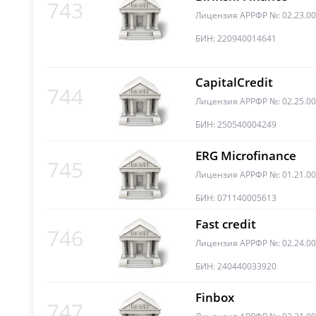
743
Лицензия АРРФР №: 02.23.0
БИН: 220940014641
CapitalCredit
744
Лицензия АРРФР №: 02.25.0
БИН: 250540004249
ERG Microfinance
745
Лицензия АРРФР №: 01.21.0
БИН: 071140005613
Fast credit
746
Лицензия АРРФР №: 02.24.0
БИН: 240440033920
Finbox
747