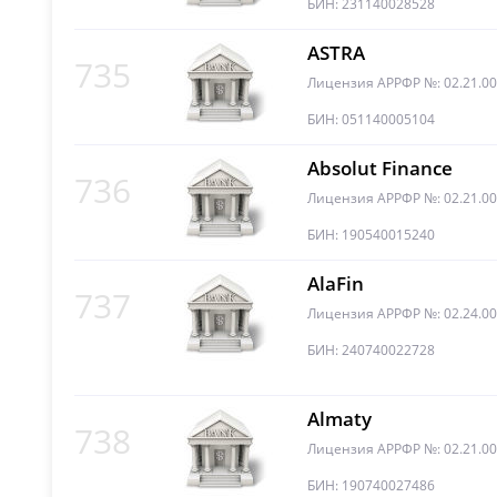
БИН: 231140028528
ASTRA
735
Лицензия АРРФР №: 02.21.0
БИН: 051140005104
Absolut Finance
736
Лицензия АРРФР №: 02.21.0
БИН: 190540015240
AlaFin
737
Лицензия АРРФР №: 02.24.0
БИН: 240740022728
Almaty
738
Лицензия АРРФР №: 02.21.0
БИН: 190740027486