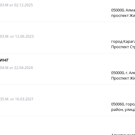
003.M
от 02.12.2025
050000, Алм
проспект Жиб
003.М.
от 12.06.2023
город Караг
Проспект Ст
инг
004.М
от 22.04.2024
050000, г. А
Проспект ЖИ
035.M.
от 16.03.2021
050060, гор
район, улица