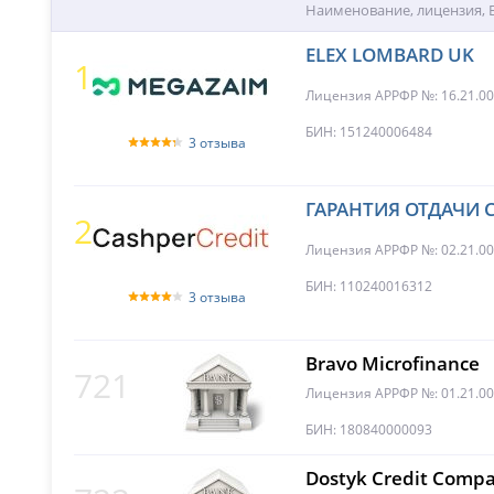
Наименование, лицензия,
ELEX LOMBARD UK
1
Лицензия АРРФР №: 16.21.0
БИН: 151240006484
3 отзыва
ГАРАНТИЯ ОТДАЧИ 
2
Лицензия АРРФР №: 02.21.00
БИН: 110240016312
3 отзыва
Bravo Microfinance
721
Лицензия АРРФР №: 01.21.0
БИН: 180840000093
Dostyk Credit Comp