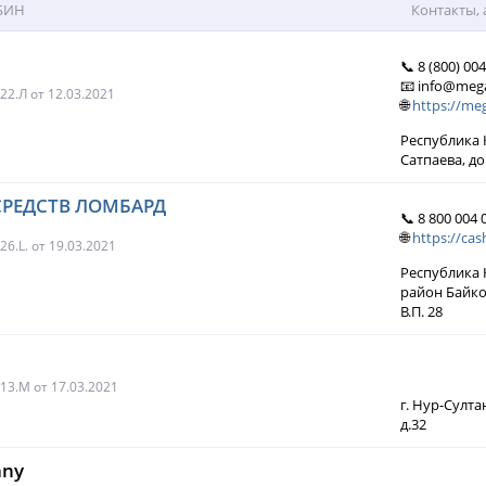
 БИН
Контакты, 
📞 8 (800) 00
📧 info@meg
022.Л
от 12.03.2021
🌐
https://me
Республика К
Сатпаева, д
СРЕДСТВ ЛОМБАРД
📞 8 800 004 
🌐
https://cas
26.L.
от 19.03.2021
Республика К
район Байко
В.П. 28
013.М
от 17.03.2021
г. Нур-Султа
д.32
any