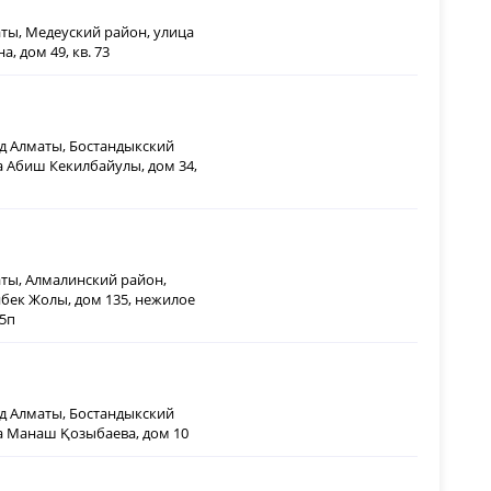
аты, Медеуский район, улица
, дом 49, кв. 73
од Алматы, Бостандыкский
а Абиш Кекилбайулы, дом 34,
аты, Алмалинский район,
бек Жолы, дом 135, нежилое
5п
од Алматы, Бостандыкский
а Манаш Қозыбаева, дом 10