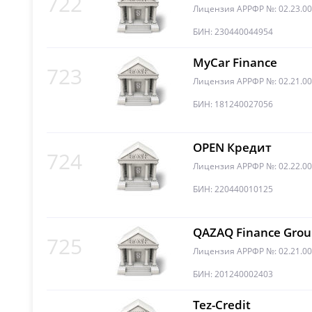
722
Лицензия АРРФР №: 02.23.0
БИН: 230440044954
MyCar Finance
723
Лицензия АРРФР №: 02.21.0
БИН: 181240027056
OPEN Кредит
724
Лицензия АРРФР №: 02.22.0
БИН: 220440010125
QAZAQ Finance Gro
725
Лицензия АРРФР №: 02.21.0
БИН: 201240002403
Tez-Credit