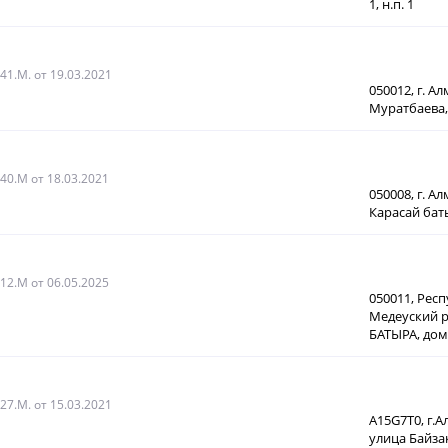
1, н.п. 1
041.M.
от 19.03.2021
050012, г. А
Муратбаева, 
040.M
от 18.03.2021
050008, г. А
Карасай баты
012.М
от 06.05.2025
050011, Респ
Медеуский 
БАТЫРА, дом 
027.M.
от 15.03.2021
A15G7T0, г.
улица Байзак