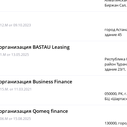
Алматинская 
Биржан Сал, д
012.М
от 09.10.2023
город Астана
здание 45
рганизация BASTAU Leasing
01.М
от 13.05.2025
Республика 
район Тұран
здание 23/1
рганизация Business Finance
015.M.
от 11.03.2021
050000, РК, 
БЦ «Шартас»,
рганизация Qomeq finance
006.M
от 15.08.2025
130000, гор