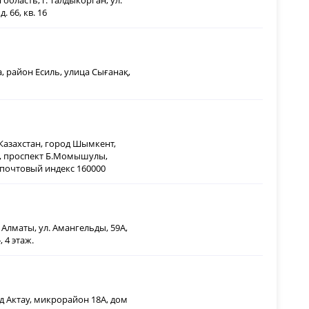
область, г. Талдыкорган, ул.
. 66, кв. 16
, район Есиль, улица Сығанақ,
Казахстан, город Шымкент,
, проспект Б.Момышулы,
, почтовый индекс 160000
г. Алматы, ул. Амангельды, 59А,
 4 этаж.
од Актау, микрорайон 18А, дом