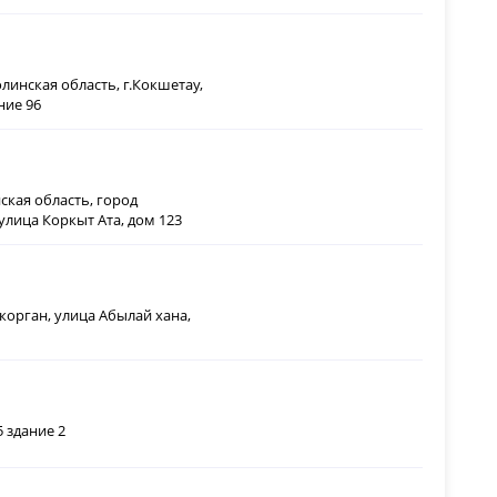
линская область, г.Кокшетау,
ание 96
кая область, город
улица Коркыт Ата, дом 123
корган, улица Абылай хана,
5 здание 2