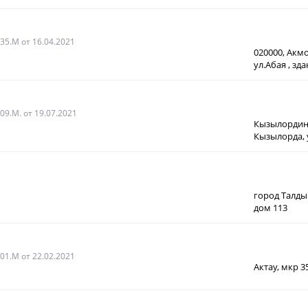
035.М
от 16.04.2021
020000, Акмо
ул.Абая , зд
009.М.
от 19.07.2021
Кызылординс
Кызылорда, 
город Талды
дом 113
001.М
от 22.02.2021
Актау, мкр 3