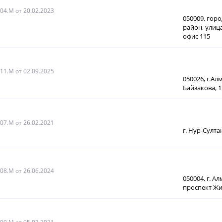
004.M
от 20.02.2023
050009, гор
район, улица
офис 115
011.М
от 02.09.2025
050026, г.Ал
Байзакова, 12
007.М
от 26.02.2021
г. Нур-Султа
008.М
от 26.06.2024
050004, г. А
проспект Жи