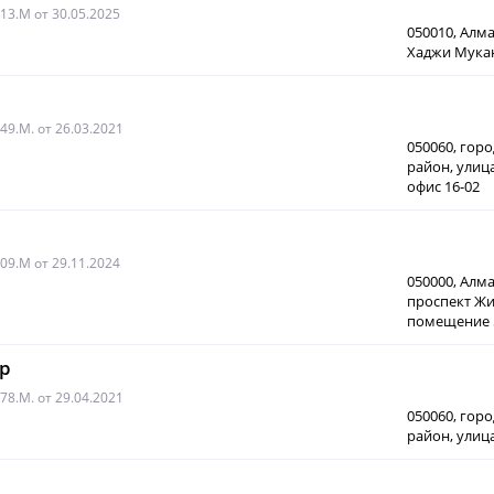
013.M
от 30.05.2025
050010, Алм
Хаджи Мукана
049.M.
от 26.03.2021
050060, гор
район, улиц
офис 16-02
009.М
от 29.11.2024
050000, Алм
проспект Жи
помещение 
up
078.М.
от 29.04.2021
050060, гор
район, улиц