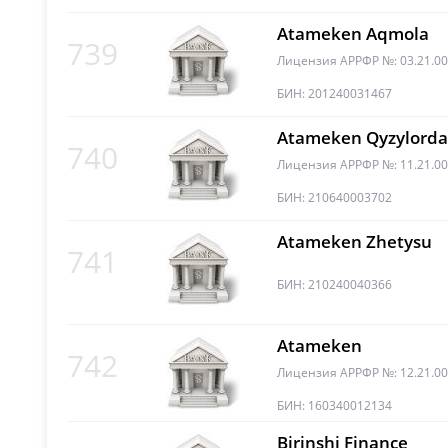
Atameken Aqmola
739
Лицензия АРРФР №: 03.21.0
БИН: 201240031467
Atameken Qyzylorda
740
Лицензия АРРФР №: 11.21.0
БИН: 210640003702
Atameken Zhetysu
741
БИН: 210240040366
Atameken
742
Лицензия АРРФР №: 12.21.0
БИН: 160340012134
Birinshi Finance