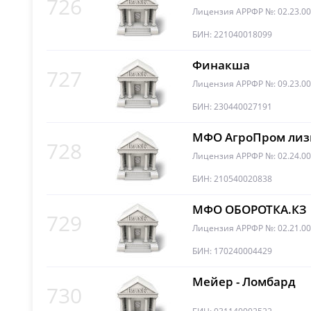
726
Лицензия АРРФР №: 02.23.0
БИН: 221040018099
Финакша
727
Лицензия АРРФР №: 09.23.0
БИН: 230440027191
МФО АгроПром лиз
728
Лицензия АРРФР №: 02.24.0
БИН: 210540020838
МФО ОБОРОТКА.КЗ
729
Лицензия АРРФР №: 02.21.0
БИН: 170240004429
Мейер - Ломбард
730