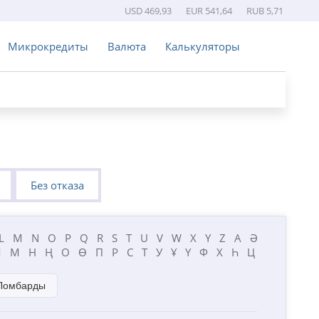
USD 469,93
EUR 541,64
RUB 5,71
Микрокредиты
Валюта
Калькуляторы
Без отказа
L
M
N
O
P
Q
R
S
T
U
V
W
X
Y
Z
А
Ә
Л
М
Н
Ң
О
Ө
П
Р
С
Т
У
Ұ
Ү
Ф
Х
Һ
Ц
Ломбарды