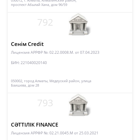
050012, г. Алматы, Алмалинский район,
проспект Абылай Хана, дом 96/59
792
Сенім Credit
Лицензия АРРФР №: 02.22.0008.М.
от 07.04.2023
БИН: 221040020140
050002, город Алматы, Медеуский район, улица
Баишева, дом 28
793
СӘТТІЛІК FINANCE
Лицензия АРРФР №: 02.21.0045.M
от 25.03.2021