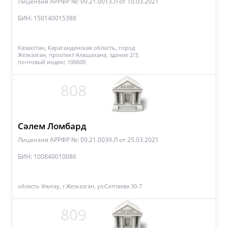
Лицензия АРРФР №: 09.21.0013.Л
от 10.03.2021
БИН: 150140015388
Казахстан, Карагандинская область, город
Жезказган, проспект Алашахана, здание 2/3,
почтовый индекс 100600
808
Сәлем Ломбард
Лицензия АРРФР №: 09.21.0039.Л
от 25.03.2021
БИН: 100840010086
область Ұлытау, г.Жезказган, ул.Сатпаева 30-7
809