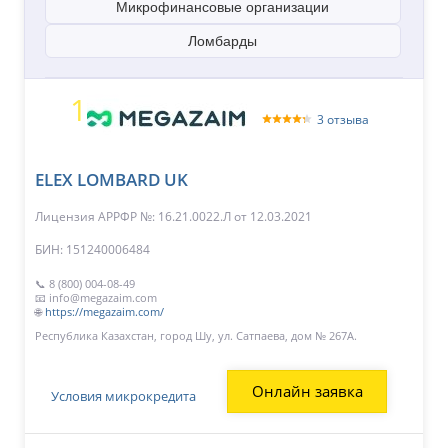
Микрофинансовые организации
Ломбарды
1
3 отзыва
ELEX LOMBARD UK
Лицензия АРРФР №: 16.21.0022.Л
от 12.03.2021
БИН: 151240006484
📞 8 (800) 004-08-49
📧 info@megazaim.com
🌐
https://megazaim.com/
Республика Казахстан, город Шу, ул. Сатпаева, дом № 267А.
Онлайн заявка
Условия микрокредита