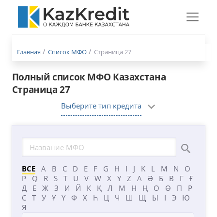
Меню
бургер
Главная
Список МФО
Страница 27
Полный список МФО Казахстана
Страница 27
Выберите тип кредита
ВСЕ
A
B
C
D
E
F
G
H
I
J
K
L
M
N
O
P
Q
R
S
T
U
V
W
X
Y
Z
А
Ә
Б
В
Г
Ғ
Д
Е
Ж
З
И
Й
К
Қ
Л
М
Н
Ң
О
Ө
П
Р
С
Т
У
Ұ
Ү
Ф
Х
Һ
Ц
Ч
Ш
Щ
Ы
І
Э
Ю
Я