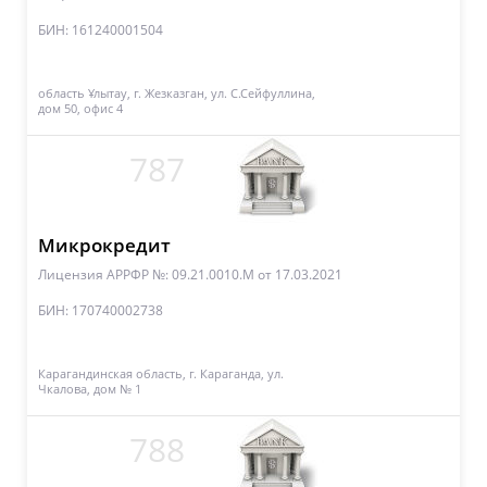
БИН: 161240001504
область Ұлытау, г. Жезказган, ул. С.Сейфуллина,
дом 50, офис 4
787
Микрокредит
Лицензия АРРФР №: 09.21.0010.М
от 17.03.2021
БИН: 170740002738
Карагандинская область, г. Караганда, ул.
Чкалова, дом № 1
788