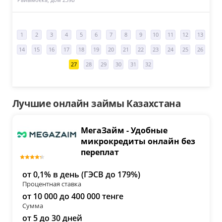
Райымбека, дом 239Б
1
2
3
4
5
6
7
8
9
10
11
12
13
14
15
16
17
18
19
20
21
22
23
24
25
26
27
28
29
30
31
32
Лучшие онлайн займы Казахстана
МегаЗайм - Удобные
микрокредиты онлайн без
переплат
от 0,1% в день (ГЭСВ до 179%)
Процентная ставка
от 10 000 до 400 000 тенге
Сумма
от 5 до 30 дней