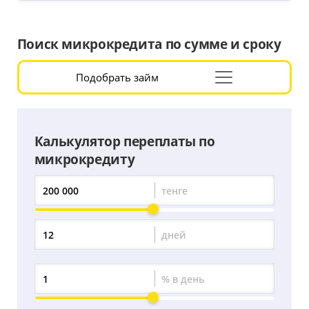
Поиск микрокредита по сумме и сроку
Подобрать займ
Раскрыть
форму
подбора
Калькулятор переплаты по
микрокредиту
тенге
Сумма
переплаты
дней
Период
переплаты
% в день
Процент
переплаты