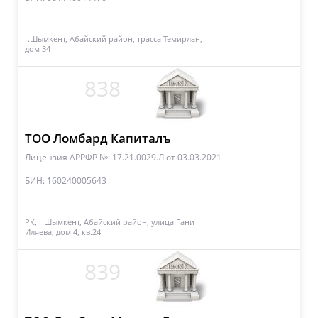
г.Шымкент, Абайский район, трасса Темирлан,
дом 34
838
ТОО Ломбард Капиталъ
Лицензия АРРФР №: 17.21.0029.Л
от 03.03.2021
БИН: 160240005643
РК, г.Шымкент, Абайский район, улица Гани
Иляева, дом 4, кв.24
839