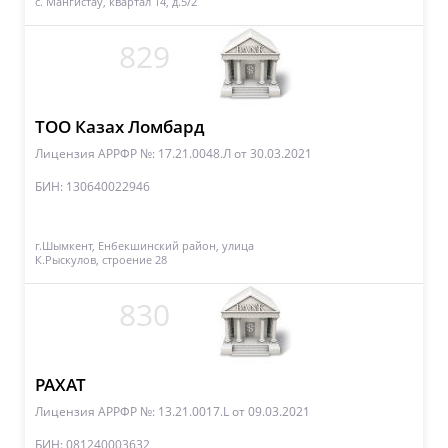
с. Мангистау, квартал 14, д.5/2
829
ТОО Казах Ломбард
Лицензия АРРФР №: 17.21.0048.Л
от 30.03.2021
БИН: 130640022946
г.Шымкент, Енбекшинский район, улица
К.Рыскулов, строение 28
830
РАХАТ
Лицензия АРРФР №: 13.21.0017.L
от 09.03.2021
БИН: 081240003632