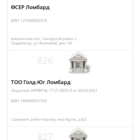
ӨСЕР Ломбард
БИН: 121040002518
Алматинская обл., Талгарский район, с.
Туздыбастау, ул. Жылкыбай, дом 136
826
ТОО Голд-Юг Ломбард
Лицензия АРРФР №: 17.21.0033.Л
от 09.03.2021
БИН: 180940031552
г.Шымкент, район Каратау, мкр.Нуртас, д.622
827