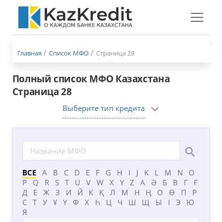
Меню
бургер
Главная
Список МФО
Страница 28
Полный список МФО Казахстана
Страница 28
Выберите тип кредита
ВСЕ
A
B
C
D
E
F
G
H
I
J
K
L
M
N
O
P
Q
R
S
T
U
V
W
X
Y
Z
А
Ә
Б
В
Г
Ғ
Д
Е
Ж
З
И
Й
К
Қ
Л
М
Н
Ң
О
Ө
П
Р
С
Т
У
Ұ
Ү
Ф
Х
Һ
Ц
Ч
Ш
Щ
Ы
І
Э
Ю
Я