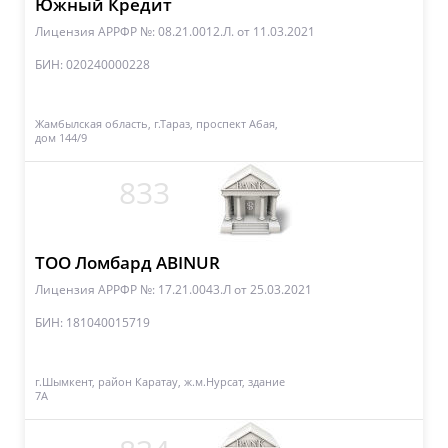
Южный Кредит
Лицензия АРРФР №: 08.21.0012.Л.
от 11.03.2021
БИН: 020240000228
Жамбылская область, г.Тараз, проспект Абая,
дом 144/9
833
ТОО Ломбард ABINUR
Лицензия АРРФР №: 17.21.0043.Л
от 25.03.2021
БИН: 181040015719
г.Шымкент, район Каратау, ж.м.Нурсат, здание
7А