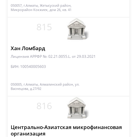
050057, г.Алматы, Жетысуский район,
Микрорайон Кокжиек, дом 26, кв. 41
815
Хан Ломбард
Лицензия АРРФР №: 02.21.0055.L.
от 29.03.2021
БИН: 100540005603
050005, г.Алматы, Алмалинский район, ул.
Васнецова, д.27/92
816
Центрально-Азиатская микрофинансовая
организация