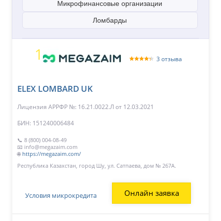
Микрофинансовые организации
Ломбарды
1
3 отзыва
ELEX LOMBARD UK
Лицензия АРРФР №: 16.21.0022.Л
от 12.03.2021
БИН: 151240006484
📞 8 (800) 004-08-49
📧 info@megazaim.com
🌐
https://megazaim.com/
Республика Казахстан, город Шу, ул. Сатпаева, дом № 267А.
Онлайн заявка
Условия микрокредита