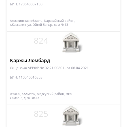
БИН: 170640007150
Алматинская область, Карасайский район,
г.Каскелен, ул. Әйтей Батыр, дом № 13
824
Қаржы Ломбард
Лицензия АРРФР №: 02.21.0080.L.
от 06.04.2021
БИН: 110540016353
050000, г.Алматы, Медеуский район, мкр.
Самал-2, д.78, кв.13
825