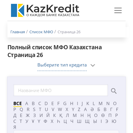
Меню
бургер
Главная
Список МФО
Страница 26
Полный список МФО Казахстана
Страница 26
Выберите тип кредита
ВСЕ
A
B
C
D
E
F
G
H
I
J
K
L
M
N
O
P
Q
R
S
T
U
V
W
X
Y
Z
А
Ә
Б
В
Г
Ғ
Д
Е
Ж
З
И
Й
К
Қ
Л
М
Н
Ң
О
Ө
П
Р
С
Т
У
Ұ
Ү
Ф
Х
Һ
Ц
Ч
Ш
Щ
Ы
І
Э
Ю
Я