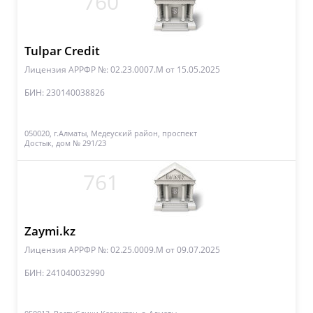
760
Tulpar Credit
Лицензия АРРФР №: 02.23.0007.M
от 15.05.2025
БИН: 230140038826
050020, г.Алматы, Медеуский район, проспект
Достык, дом № 291/23
761
Zaymi.kz
Лицензия АРРФР №: 02.25.0009.М
от 09.07.2025
БИН: 241040032990