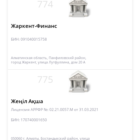
774
Жаркент-Финанс
БИН: 091040015758
Алматинская область, Панфиловский район,
город Жаркент, улица Лутфуллина, дом 20 А
775
Жеңіл Ақша
Лицензия АРРФР №: 02.21.0057.М
от 31.03.2021
БИН: 170740001650
050060 г. Алматы, Бостандыкский район, улица