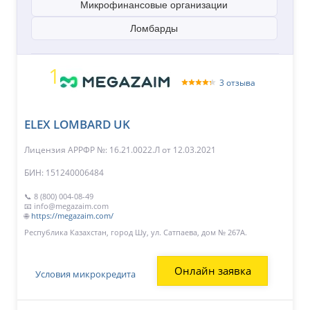
Микрофинансовые организации
Ломбарды
1
3 отзыва
ELEX LOMBARD UK
Лицензия АРРФР №: 16.21.0022.Л
от 12.03.2021
БИН: 151240006484
📞 8 (800) 004-08-49
📧 info@megazaim.com
🌐
https://megazaim.com/
Республика Казахстан, город Шу, ул. Сатпаева, дом № 267А.
Онлайн заявка
Условия микрокредита