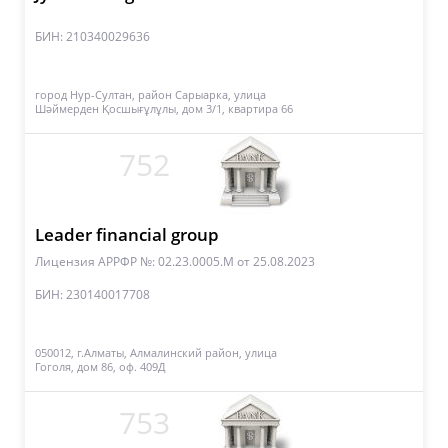
БИН: 210340029636
город Нур-Султан, район Сарыарка, улица
Шәймерден Қосшығұлұлы, дом 3/1, квартира 66
752
Leader financial group
Лицензия АРРФР №: 02.23.0005.M
от 25.08.2023
БИН: 230140017708
050012, г.Алматы, Алмалинский район, улица
Гоголя, дом 86, оф. 409Д
753