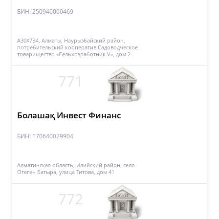
БИН: 250940000469
A30X7B4, Алматы, Наурызбайский район,
потребительский кооператив Садоводческое
товарищество «Сельхозработник V», дом 2
771
Болашақ Инвест Финанс
БИН: 170640029904
Алматинская область, Илийский район, село
Отеген Батыра, улица Титова, дом 41
772