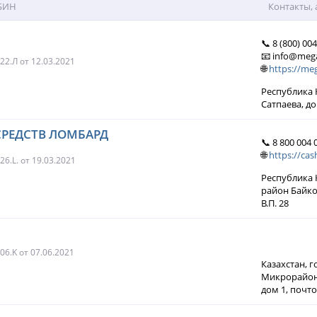
 БИН
Контакты, 
📞 8 (800) 00
📧 info@meg
022.Л
от 12.03.2021
🌐
https://me
Республика К
Сатпаева, д
СРЕДСТВ ЛОМБАРД
📞 8 800 004 
🌐
https://cas
26.L.
от 19.03.2021
Республика К
район Байко
В.П. 28
006.K
от 07.06.2021
Казахстан, 
Микрорайон 
дом 1, почт