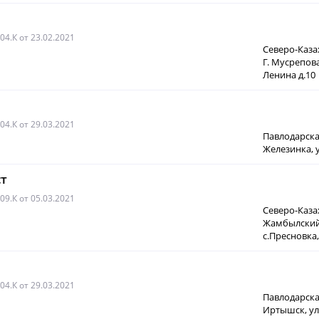
004.К
от 23.02.2021
Северо-Каза
Г. Мусрепова
Ленина д.10
004.К
от 29.03.2021
Павлодарская
Железинка, у
т
009.К
от 05.03.2021
Северо-Каза
Жамбылский 
с.Пресновка
004.К
от 29.03.2021
Павлодарска
Иртышск, ул.