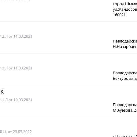
город Шымке
ул.Жандосова
160021
012.Л
от 11.03.2021
Павлодарская
Н.Назарбаев,
013.Л
от 11.03.2021
Павлодарская
Бектурова, д
ЭК
011.Л
от 10.03.2021
Павлодарская
М.Ауэзова, д
01.L
от 23.05.2022
г.Шымкент, 