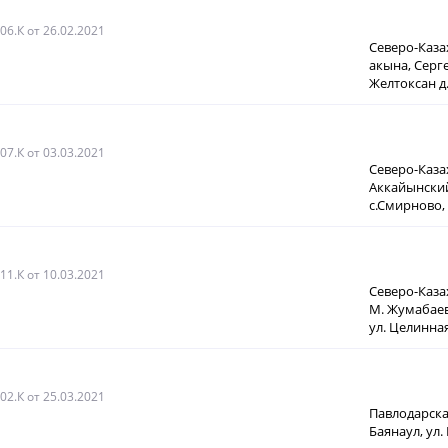
006.К
от 26.02.2021
Северо-Каза
акына, Сергее
Желтоксан д
007.К
от 03.03.2021
Северо-Каза
Аккайынский
с.Смирново, 
011.К
от 10.03.2021
Северо-Каза
М. Жумабаева
ул. Целинная
002.К
от 25.03.2021
Павлодарская
Баянаул, ул. 