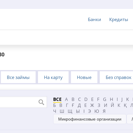
Банки
Кредиты
30
Все займы
На карту
Новые
Без справок
ВСЕ
A
B
C
D
E
F
G
H
I
J
K
Б
В
Г
Ғ
Д
Е
Ж
З
И
Й
К
Қ
Ч
Ш
Щ
Ы
І
Э
Ю
Я
Микрофинансовые организации