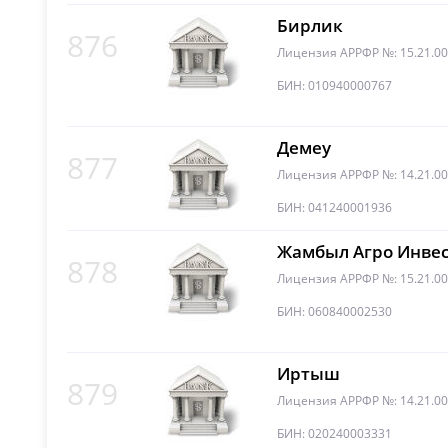
Бирлик
876
Лицензия АРРФР №: 15.21.0
БИН: 010940000767
Демеу
877
Лицензия АРРФР №: 14.21.0
БИН: 041240001936
Жамбыл Агро Инвес
878
Лицензия АРРФР №: 15.21.0
БИН: 060840002530
Иртыш
879
Лицензия АРРФР №: 14.21.0
БИН: 020240003331