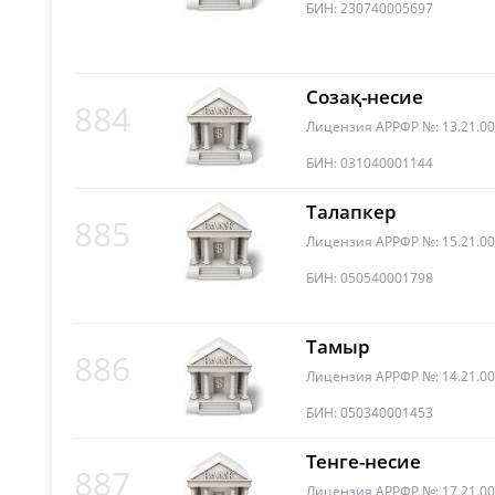
БИН: 230740005697
Созақ-несие
884
Лицензия АРРФР №: 13.21.0
БИН: 031040001144
Талапкер
885
Лицензия АРРФР №: 15.21.0
БИН: 050540001798
Тамыр
886
Лицензия АРРФР №: 14.21.0
БИН: 050340001453
Тенге-несие
887
Лицензия АРРФР №: 17.21.0