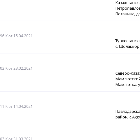
Казахстанск
Петропавлов
Потанина, д
096.К
от 15.04.2021
Туркестанска
с. Шолаккор
002.К
от 23.02.2021
Северо-Каза
Мамлютский 
Мамлютка, ул
011.К
от 14.04.2021
Павлодарска
район, с.Аққу
003.K
от 31.03.2021