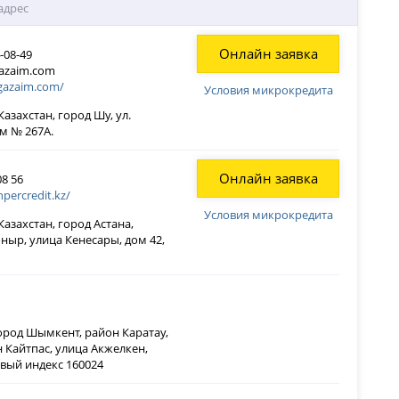
адрес
Онлайн заявка
4-08-49
azaim.com
gazaim.com/
Условия микрокредита
азахстан, город Шу, ул.
ом № 267А.
Онлайн заявка
08 56
hpercredit.kz/
Условия микрокредита
азахстан, город Астана,
ныр, улица Кенесары, дом 42,
город Шымкент, район Каратау,
Кайтпас, улица Акжелкен,
овый индекс 160024