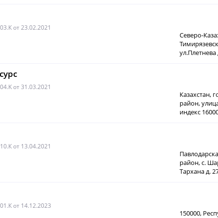
003.К
от 23.02.2021
Северо-Каза
Тимирязевск
ул.Плетнева 
сурс
004.K
от 31.03.2021
Казахстан, 
район, улица
индекс 1600
010.К
от 13.04.2021
Павлодарска
район, с. Ш
Тархана д. 2
001.К
от 14.12.2023
150000, Респ