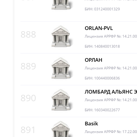
БИН: 031240001329
ORLAN-PVL
888
Лицензия АРРФР №: 14.21.0
БИН: 140840013018
ОРЛАН
889
Лицензия АРРФР №: 14.21.0
БИН: 100440006836
ЛОМБАРД АЛЬЯНС 
890
Лицензия АРРФР №: 14.21.0
БИН: 160340022677
Basik
891
Лицензия АРРФР №: 17.22.00