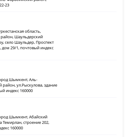
22-23
уркестанская область,
 район, Шаульдерский
ру, село Шаульдер, Проспект
 дом 29/1, почтовый индекс
город Шымкент, Аль-
 район, ул.Рыскулова, здание
вый индекс 160000
город Шымкент, Абайский
а Темирлан, строение 202,
декс 160000