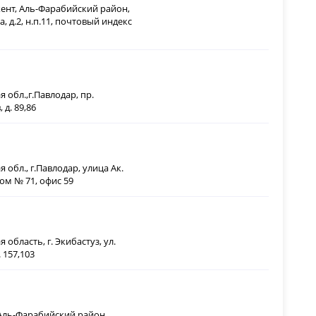
нт, Аль-Фарабийский район,
, д.2, н.п.11, почтовый индекс
 обл.,г.Павлодар, пр.
 д. 89,86
 обл., г.Павлодар, улица Ак.
ом № 71, офис 59
 область, г. Экибастуз, ул.
. 157,103
Аль-Фарабийский район,