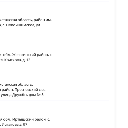
хстанская область, район им.
, с. Новоишимское, ул.
 обл., Железинский район, с.
л. Квиткова, д. 13
хстанская область,
район, Пресновский с.о.,
, улица Дружбы, дом № 5
я обл., Иртышский район, с.
 Искакова д. 97