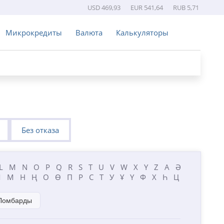
USD 469,93
EUR 541,64
RUB 5,71
Микрокредиты
Валюта
Калькуляторы
Без отказа
L
M
N
O
P
Q
R
S
T
U
V
W
X
Y
Z
А
Ә
Л
М
Н
Ң
О
Ө
П
Р
С
Т
У
Ұ
Ү
Ф
Х
Һ
Ц
Ломбарды