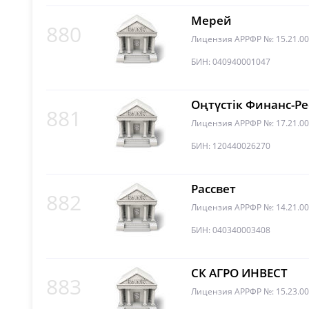
Мерей
880
Лицензия АРРФР №: 15.21.0
БИН: 040940001047
Оңтүстік Финанс-Ре
881
Лицензия АРРФР №: 17.21.0
БИН: 120440026270
Рассвет
882
Лицензия АРРФР №: 14.21.0
БИН: 040340003408
СК АГРО ИНВЕСТ
883
Лицензия АРРФР №: 15.23.0