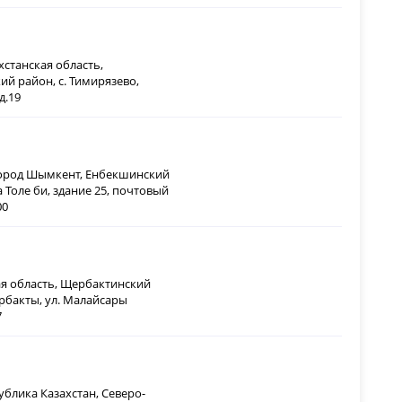
хстанская область,
ий район, с. Тимирязево,
д.19
город Шымкент, Енбекшинский
 Толе би, здание 25, почтовый
00
я область, Щербактинский
арбакты, ул. Малайсары
7
ублика Казахстан, Северо-