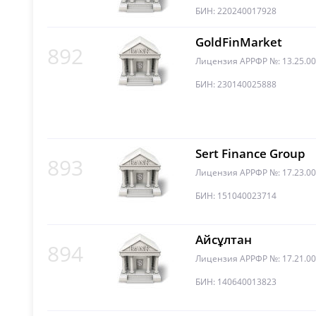
БИН: 220240017928
GoldFinMarket
892
Лицензия АРРФР №: 13.25.00
БИН: 230140025888
Sert Finance Group
893
Лицензия АРРФР №: 17.23.00
БИН: 151040023714
Айсұлтан
894
Лицензия АРРФР №: 17.21.0
БИН: 140640013823