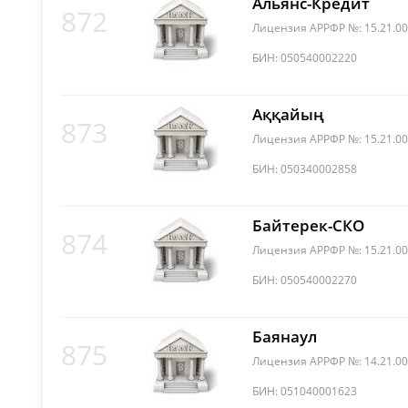
Альянс-Кредит
872
Лицензия АРРФР №: 15.21.0
БИН: 050540002220
Аққайың
873
Лицензия АРРФР №: 15.21.0
БИН: 050340002858
Байтерек-СКО
874
Лицензия АРРФР №: 15.21.0
БИН: 050540002270
Баянаул
875
Лицензия АРРФР №: 14.21.0
БИН: 051040001623