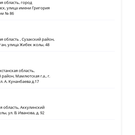
ая область, город
ск, улица имени Григория
ом № 86
я область , Сузакский район,
ган, улица Жибек жолы, 48
хстанская область,
район, Мамлютская г.а., г.
. А. Кунанбаева д.17
я область, Аккулинский
лы, ул. В. Иванова, д. 92