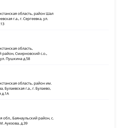
хстанская область, район Шал
вская г.а., г. Сергеевка, ул.
.13
хстанская область,
 район, Смирновский с.о.,
ул. Пушкина д.58
хстанская область, район им.
, Булаевская г.а., г. Булаево,
 д.1А
 обл., Баянаульский район, с.
М. Ауезова, д.39