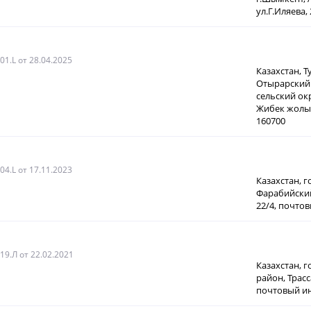
ул.Г.Иляева, 
01.L
от 28.04.2025
Казахстан, Т
Отырарский
сельский ок
Жибек жолы,
160700
04.L
от 17.11.2023
Казахстан, 
Фарабийский
22/4, почто
019.Л
от 22.02.2021
Казахстан, 
район, Трасс
почтовый ин