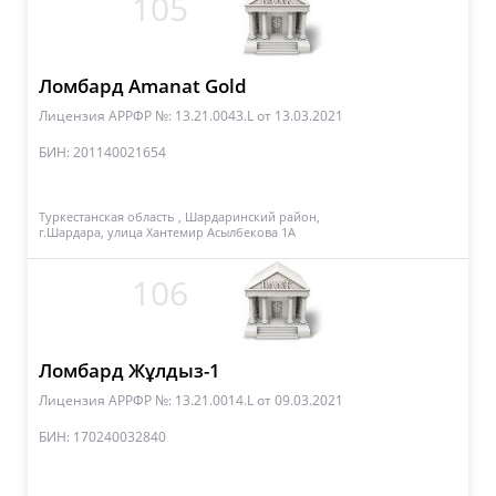
105
Ломбард Amanat Gold
Лицензия АРРФР №: 13.21.0043.L
от 13.03.2021
БИН: 201140021654
Туркестанская область , Шардаринский район,
г.Шардара, улица Хантемир Асылбекова 1А
106
Ломбард Жұлдыз-1
Лицензия АРРФР №: 13.21.0014.L
от 09.03.2021
БИН: 170240032840