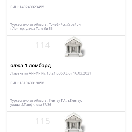
БИН: 140240023455
Туркестанская область , Толебийский район,
г.Ленгер, улица Толе би 56
114
олжа-1 ломбард
Лицензия АРРФР №: 13.21.0060.L
от 16.03.2021
БИН: 181040019058
Туркестанская область , Кентау Г.А., г.Кентау,
улица И.Панфилова 37/36
115