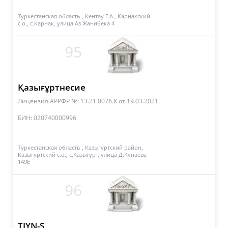
Туркестанская область , Кентау Г.А., Карнакский
с.о., с.Карнак, улица Аз Жанибека 4
95
Қазығұртнесие
Лицензия АРРФР №: 13.21.0076.К
от 19.03.2021
БИН: 020740000996
Туркестанская область , Казыгуртский район,
Казыгуртский с.о., с.Казыгурт, улица Д.Кунаева
149Е
96
TIYN-S