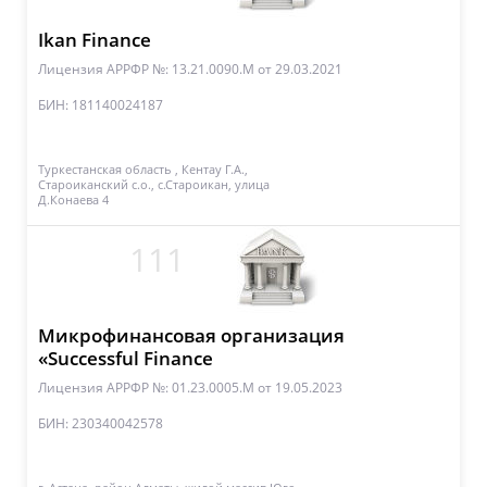
Ikan Finance
Лицензия АРРФР №: 13.21.0090.M
от 29.03.2021
БИН: 181140024187
Туркестанская область , Кентау Г.А.,
Староиканский с.о., с.Староикан, улица
Д.Конаева 4
111
Микрофинансовая организация
«Successful Finance
Лицензия АРРФР №: 01.23.0005.М
от 19.05.2023
БИН: 230340042578