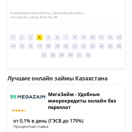
Кызылординская область, Шиелийский район,
пос.Шиели, улица Бала би, 85
1
2
3
4
5
6
7
8
9
10
11
12
13
14
15
16
17
18
19
20
21
22
23
24
25
26
27
28
29
30
31
32
Лучшие онлайн займы Казахстана
МегаЗайм - Удобные
микрокредиты онлайн без
переплат
от 0,1% в день (ГЭСВ до 179%)
Процентная ставка