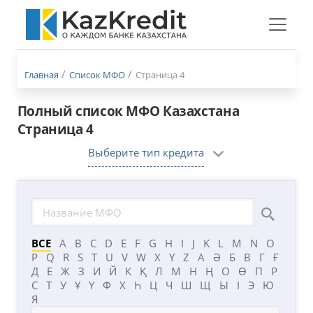
Меню
бургер
Главная
Список МФО
Страница 4
Полный список МФО Казахстана
Страница 4
Выберите тип кредита
ВСЕ
A
B
C
D
E
F
G
H
I
J
K
L
M
N
O
P
Q
R
S
T
U
V
W
X
Y
Z
А
Ә
Б
В
Г
Ғ
Д
Е
Ж
З
И
Й
К
Қ
Л
М
Н
Ң
О
Ө
П
Р
С
Т
У
Ұ
Ү
Ф
Х
Һ
Ц
Ч
Ш
Щ
Ы
І
Э
Ю
Я