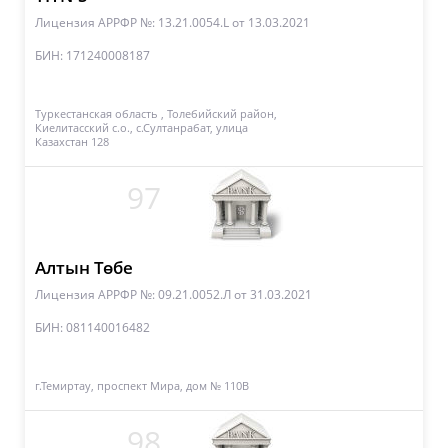
Лицензия АРРФР №: 13.21.0054.L
от 13.03.2021
БИН: 171240008187
Туркестанская область , Толебийский район,
Киелитасский с.о., с.Султанрабат, улица
Казахстан 128
97
Алтын Төбе
Лицензия АРРФР №: 09.21.0052.Л
от 31.03.2021
БИН: 081140016482
г.Темиртау, проспект Мира, дом № 110В
98