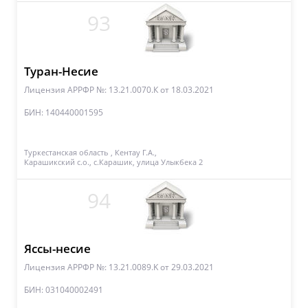
93
Туран-Несие
Лицензия АРРФР №: 13.21.0070.К
от 18.03.2021
БИН: 140440001595
Туркестанская область , Кентау Г.А.,
Карашикский с.о., с.Карашик, улица Улыкбека 2
94
Яссы-несие
Лицензия АРРФР №: 13.21.0089.K
от 29.03.2021
БИН: 031040002491