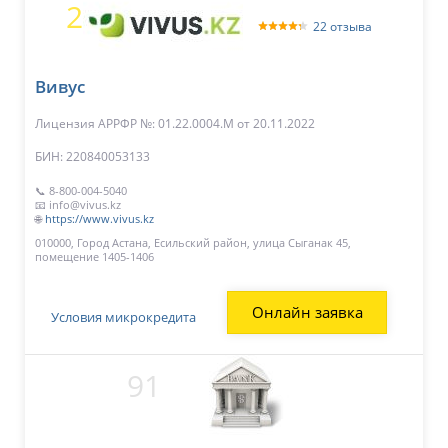
2
22 отзыва
Вивус
Лицензия АРРФР №: 01.22.0004.М
от 20.11.2022
БИН: 220840053133
📞 8-800-004-5040
📧 info@vivus.kz
🌐
https://www.vivus.kz
010000, Город Астана, Есильский район, улица Сыганак 45,
помещение 1405-1406
Онлайн заявка
Условия микрокредита
91