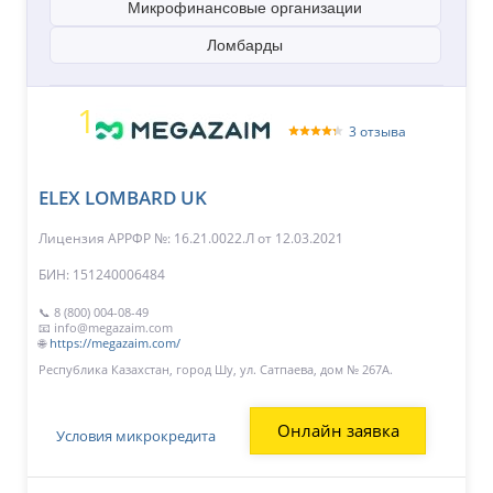
Микрофинансовые организации
Ломбарды
1
3 отзыва
ELEX LOMBARD UK
Лицензия АРРФР №: 16.21.0022.Л
от 12.03.2021
БИН: 151240006484
📞 8 (800) 004-08-49
📧 info@megazaim.com
🌐
https://megazaim.com/
Республика Казахстан, город Шу, ул. Сатпаева, дом № 267А.
Онлайн заявка
Условия микрокредита