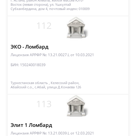
г. Астана, район Алматы, жилой массив Юго-
Восток (левая сторона), ул. Үшкүлтай
Субханбердина, дом 4, почтовый индекс 010009
112
ЭКО - Ломбард
Лицензия АРРФР №: 13.21.0027.L
от 10.03.2021
БИН: 150240018039
Туркестанская область , Келесский район,
Абайский с.о., с.Абай, улица Д.Конаева 126
113
Элит 1 Ломбард
Лицензия АРРФР №: 13.21.0039.L
от 12.03.2021