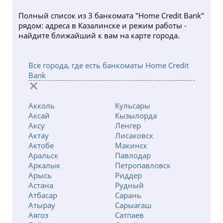
Полный список из 3 банкомата "Home Credit Bank"
рядом: адреса в Казалинске и режим работы -
найдите ближайший к вам на карте города.
Все города, где есть банкоматы Home Credit
Bank
Акколь
Кульсары
Аксай
Кызылорда
Аксу
Ленгер
Актау
Лисаковск
Актобе
Макинск
Аральск
Павлодар
Аркалык
Петропавловск
Арысь
Риддер
Астана
Рудный
Атбасар
Сарань
Атырау
Сарыагаш
Аягоз
Сатпаев