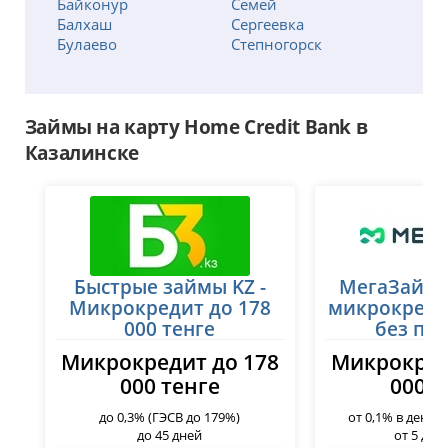
Байконур
Семей
Балхаш
Сергеевка
Булаево
Степногорск
Есик
Талдыкорган
Есиль
Тараз
Жанаозен
Темиртау
Займы на карту Home Credit Bank в
Жанатас
Туркестан
Жаркент
Уральск
Казалинске
Жезказган
Усть-Каменогорск
Жетысай
Ушарал
Житикара
Уштобе
Зайсан
Хромтау
Зачаганск
Шалкар
Зыряновск
Шар
Казалинск
Быстрые займы KZ -
Шардара
МегаЗайм 
Кандыагаш
Шахтинск
Микрокредит до 178
микрокреди
Караганда
Шемонаиха
000 тенге
без пе
Каражал
Шу
Микрокредит до 178
Микрокред
Каратау
Шымкент
000 тенге
000 т
Кентау
Щучинск
Кокшетау
Экибастуз
до 0,3% (ГЭСВ до 179%)
от 0,1% в день 
Костанай
до 45 дней
от 5 до 