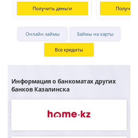
Получить деньги
Получить
Онлайн займы
Займы на карты
Все кредиты
Информация о банкоматах других
банков Казалинска