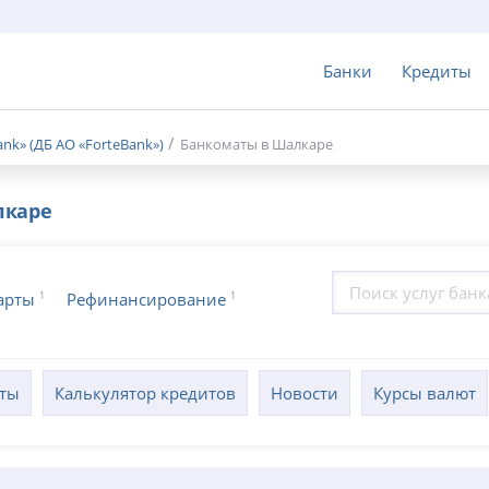
Банки
Кредиты
nk» (ДБ АО «ForteBank»)
Банкоматы в Шалкаре
каре
1
1
арты
Рефинансирование
кты
Калькулятор кредитов
Новости
Курсы валют