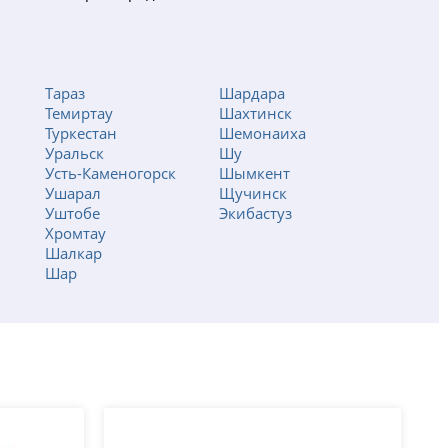
Тараз
Шардара
Темиртау
Шахтинск
Туркестан
Шемонаиха
Уральск
Шу
Усть-Каменогорск
Шымкент
Ушарал
Щучинск
Уштобе
Экибастуз
Хромтау
Шалкар
Шар