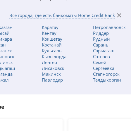
Все города, где есть банкоматы Home Credit Bank
казган
Каратау
Петропавловск
ысай
Кентау
Риддер
икара
Кокшетау
Рудный
сан
Костанай
Сарань
аганск
Кульсары
Сарыагаш
яновск
Кызылорда
Сатпаев
алинск
Ленгер
Семей
дыагаш
Лисаковск
Сергеевка
аганда
Макинск
Степногорск
ажал
Павлодар
Талдыкорган
ре