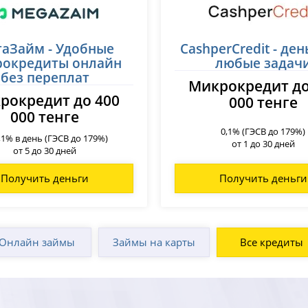
аЗайм - Удобные
CashperCredit - ден
рокредиты онлайн
любые задач
без переплат
Микрокредит до
рокредит до 400
000 тенге
000 тенге
0,1% (ГЭСВ до 179%)
,1% в день (ГЭСВ до 179%)
от 1 до 30 дней
от 5 до 30 дней
Получить деньги
Получить деньги
Онлайн займы
Займы на карты
Все кредиты