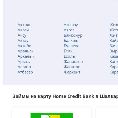
Акколь
Атырау
Жез
Аксай
Аягоз
Жет
Аксу
Байконур
Жит
Актау
Балхаш
Зай
Актобе
Булаево
Зач
Аральск
Есик
Зыр
Аркалык
Есиль
Каз
Арысь
Жанаозен
Кан
Астана
Жанатас
Кар
Атбасар
Жаркент
Кар
Займы на карту Home Credit Bank в Шалка