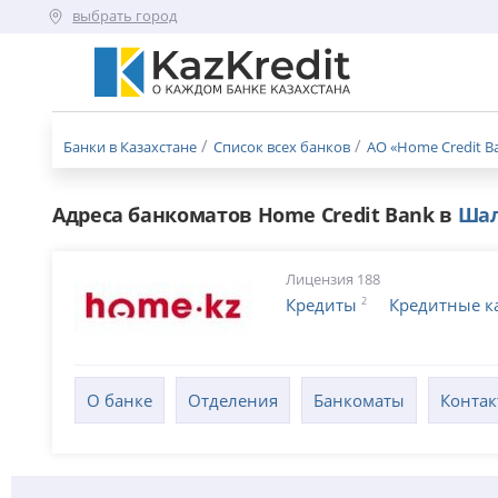
выбрать город
Меню
бургер
Банки в Казахстане
Список всех банков
АО «Home Credit Ba
Адреса банкоматов Home Credit Bank в
Шал
Лицензия 188
2
Кредиты
Кредитные к
О банке
Отделения
Банкоматы
Конта