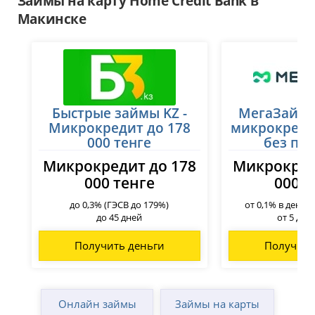
Займы на карту Home Credit Bank в
Жаркент
Уральск
Макинске
Жезказган
Усть-Каменогорск
Жетысай
Ушарал
Житикара
Уштобе
Зайсан
Хромтау
Зачаганск
Шалкар
Зыряновск
Шар
Казалинск
Быстрые займы KZ -
Шардара
МегаЗайм 
Кандыагаш
Шахтинск
Микрокредит до 178
микрокреди
Караганда
Шемонаиха
000 тенге
без пе
Каражал
Шу
Микрокредит до 178
Микрокред
Каратау
Шымкент
000 тенге
000 т
Кентау
Щучинск
Кокшетау
Экибастуз
до 0,3% (ГЭСВ до 179%)
от 0,1% в день 
Костанай
до 45 дней
от 5 до 
Получить деньги
Получить
Онлайн займы
Займы на карты