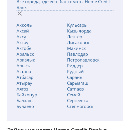
Все города, где есть банкоматы Home Credit
Bank
Акколь
Кульсары
Аксай
Кызылорда
Аксу
Ленгер
Актау
Лисаковск
Актобе
Макинск
Аральск
Павлодар
Аркалык
Петропавловск
Арысь
Риддер
Астана
Рудный
Атбасар
Сарань
Атырау
Сарыагаш
Аягоз
Сатпаев
Байконур
Семей
Балхаш
Сергеевка
Булаево
Степногорск
Есик
Талдыкорган
Есиль
Тараз
Жанаозен
Темиртау
Жанатас
Туркестан