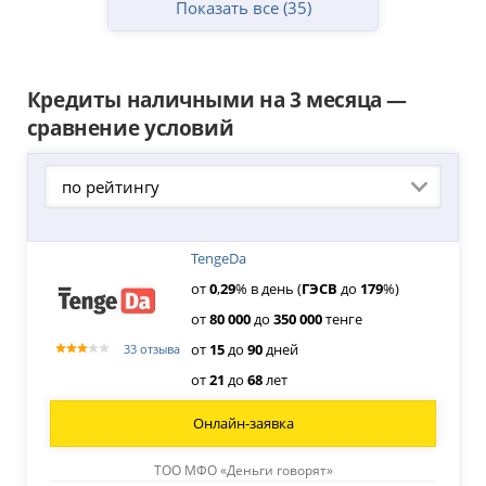
Показать все (35)
Кредиты наличными на 3 месяца —
сравнение условий
по рейтингу
TengeDa
от
0
,
29
% в день (
ГЭСВ
до
179
%)
от
80
000
до
350
000
тенге
от
15
до
90
дней
33 отзыва
от
21
до
68
лет
Онлайн-заявка
ТОО МФО «Деньги говорят»