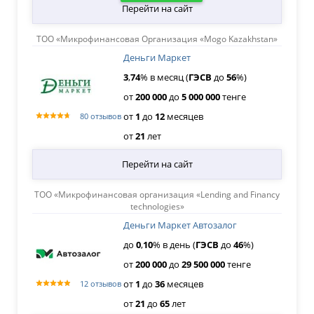
Перейти на сайт
ТОО «Микрофинансовая Организация «Mogo Kazakhstan»
Деньги Маркет
3
,
74
% в месяц (
ГЭСВ
до
56
%)
от
200
000
до
5
000
000
тенге
от
1
до
12
месяцев
80 отзывов
от
21
лет
Перейти на сайт
ТОО «Микрофинансовая организация «Lending and Financy
technologies»
Деньги Маркет Автозалог
до
0
,
10
% в день (
ГЭСВ
до
46
%)
от
200
000
до
29
500
000
тенге
от
1
до
36
месяцев
12 отзывов
от
21
до
65
лет