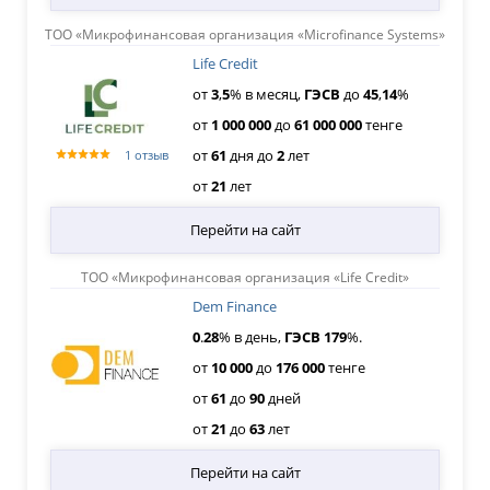
ТОО «Микрофинансовая организация «Microfinance Systems»
Life Credit
от
3
,
5
% в месяц,
ГЭСВ
до
45
,
14
%
от
1
000
000
до
61
000
000
тенге
от
61
дня
до
2
лет
1 отзыв
от
21
лет
Перейти на сайт
ТОО «Микрофинансовая организация «Life Credit»
Dem Finance
0
.
28
% в день,
ГЭСВ
179
%.
от
10
000
до
176
000
тенге
от
61
до
90
дней
от
21
до
63
лет
Перейти на сайт