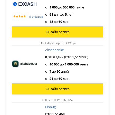
от
1
000
до
500
000
тенге
от
61
дня
до
5
лет
5 отзывов
от
18
до
60
лет
Онлайн-заявка
ТОО «Development Way»
Akshaber.kz
0
,
3
% в день (
ГЭСВ
до
179
%)
от
10
000
до
1
000
000
тенге
от
7
до
90
дней
от
21
до
60
лет
Онлайн-заявка
ТОО «FTD PARTNERS»
Finpug
ГЭСВ
до
46
%