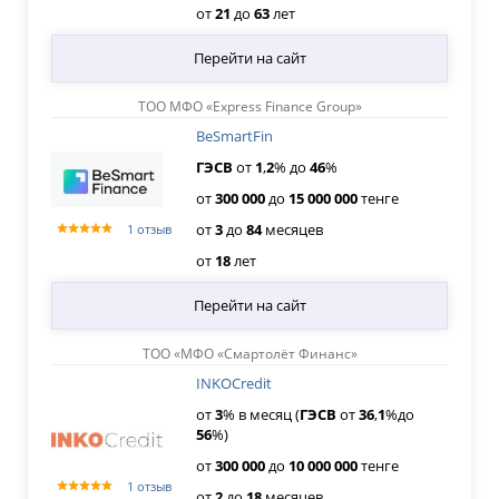
от
21
до
63
лет
Перейти на сайт
ТОО МФО «Express Finance Group»
BeSmartFin
ГЭСВ
от
1
,
2
% до
46
%
от
300
000
до
15
000
000
тенге
от
3
до
84
месяцев
1 отзыв
от
18
лет
Перейти на сайт
ТОО «МФО «Смартолёт Финанс»
INKOCredit
от
3
% в месяц (
ГЭСВ
от
36
,
1
%до
56
%)
от
300
000
до
10
000
000
тенге
1 отзыв
от
2
до
18
месяцев