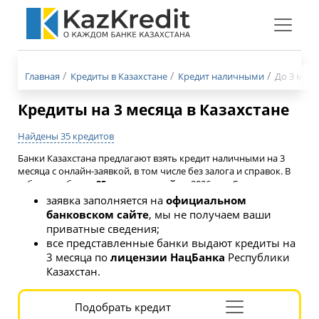
Меню
бургер
Главная
Кредиты в Казахстане
Кредит наличными
До 3 меся
Кредиты на 3 месяца в Казахстане
Найдены 35 кредитов
Банки Казахстана предлагают взять кредит наличными на 3
месяца с онлайн-заявкой, в том числе без залога и справок. В
таблице собрано
35 предложений
на 2026 год. Сравните их,
чтобы найти самые выгодные условия. Затем можно перейти
заявка заполняется на
официальном
на сайт банка и оформить анкету. Решение по кредиту на 3
банковском сайте
, мы не получаем ваши
месяца может быть принято онлайн, займет от 5 минут до 1
приватные сведения;
рабочего дня.
все представленные банки выдают кредиты на
3 месяца по
лицензии НацБанка
Республики
Казахстан.
Подобрать кредит
Раскрыть