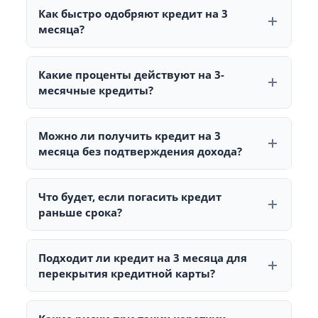
на 3 месяца банки почти не выдают из-за высокой
Как быстро одобряют кредит на 3
нагрузки на платёж.
месяца?
Почти мгновенно. Решение выдаётся за 1–5 минут,
особенно для действующих клиентов.
Какие проценты действуют на 3-
месячные кредиты?
Номинальная ставка может быть высокой, но
итоговая переплата низкая, потому что проценты
Можно ли получить кредит на 3
начисляются всего 90 дней.
месяца без подтверждения дохода?
В ряде банков — да. На короткие сроки проверки
упрощены, особенно при хорошей кредитной
Что будет, если погасить кредит
истории.
раньше срока?
Переплата уменьшается, так как проценты
начисляются только за фактический срок
Подходит ли кредит на 3 месяца для
использования.
перекрытия кредитной карты?
Да, это частая ситуация — взять краткосрочный
займ, чтобы закрыть дорогую задолженность по