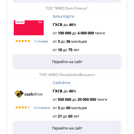
ТОО "МФО Dem Finance"
Solva Карта
ГЭСВ
до
46
%
от
100
000
до
4
000
000
тенге
от
3
до
36
месяцев
3 отзыва
от
18
до
75
лет
Перейти на сайт
ТОО «МФО ОнлайнКазФинанс»
Cashdrive
ГЭСВ
до
46
%
от
500
000
до
20
000
000
тенге
от
3
до
60
месяцев
6 отзывов
от
21
до
60
лет
Перейти на сайт