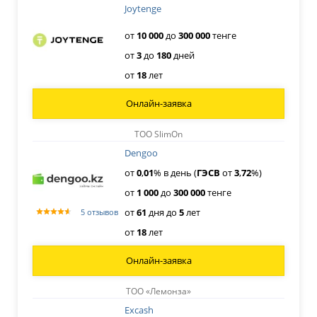
Joytenge
от
10
000
до
300
000
тенге
от
3
до
180
дней
от
18
лет
Онлайн-заявка
ТОО SlimOn
Dengoo
от
0
,
01
% в день (
ГЭСВ
от
3
,
72
%)
от
1
000
до
300
000
тенге
от
61
дня
до
5
лет
5 отзывов
от
18
лет
Онлайн-заявка
ТОО «Лемонза»
Excash