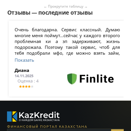
Отзывы — последние отзывы
Очень благодарна. Сервис классный. Думаю
многие меня поймут...сейчас у каждого второго
проблемная ки а зп задерживают, жизнь
подорожала. Поэтому такой сервис, чтоб для
тебя подобрали мфо, где можно взять займ,
прямо мега выручает. Но не скрою, что есть
Показать
минус- назойливый спам, но я уже не реагирую
Диана
14.11.2025
Оценка : 4
ФИНАНСОВЫЙ ПОРТАЛ КАЗАХСТАНА