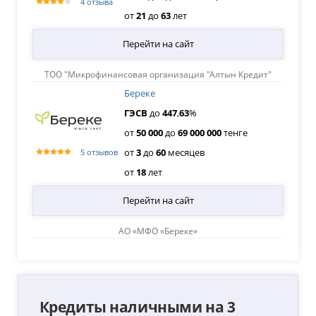
4 отзыва
от
21
до
63
лет
Перейти на сайт
ТОО "Микрофинансовая организация "Алтын Кредит"
Береке
ГЭСВ
до
447
,
63
%
от
50
000
до
69
000
000
тенге
от
3
до
60
месяцев
5 отзывов
от
18
лет
Перейти на сайт
АО «МФО «Береке»
Кредиты наличными на 3