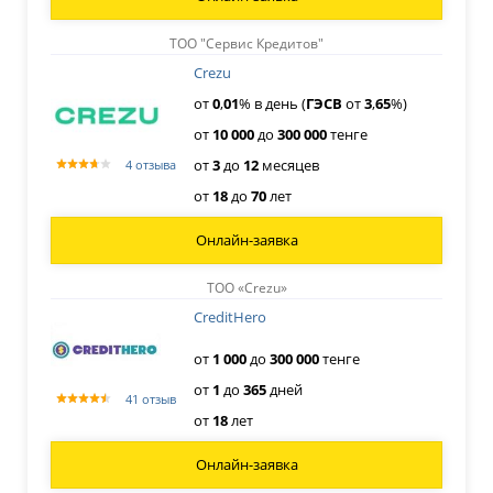
ТОО "Сервис Кредитов"
Crezu
от
0
,
01
% в день (
ГЭСВ
от
3
,
65
%)
от
10
000
до
300
000
тенге
от
3
до
12
месяцев
4 отзыва
от
18
до
70
лет
Онлайн-заявка
ТОО «Crezu»
CreditHero
от
1
000
до
300
000
тенге
от
1
до
365
дней
41 отзыв
от
18
лет
Онлайн-заявка