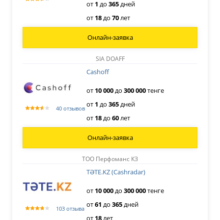
от
1
до
365
дней
от
18
до
70
лет
Онлайн-заявка
SIA DOAFF
Cashoff
от
10
000
до
300
000
тенге
от
1
до
365
дней
40 отзывов
от
18
до
60
лет
Онлайн-заявка
ТОО Перфоманс КЗ
ТӘТЕ.KZ (Cashradar)
от
10
000
до
300
000
тенге
от
61
до
365
дней
103 отзыва
от
18
лет