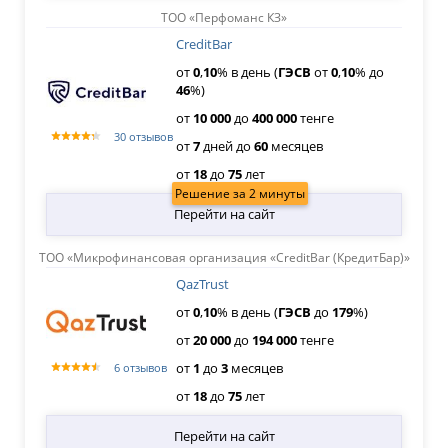
ТОО «Перфоманс КЗ»
CreditBar
от
0
,
10
% в день (
ГЭСВ
от
0
,
10
% до
46
%)
от
10
000
до
400
000
тенге
30 отзывов
от
7
дней
до
60
месяцев
от
18
до
75
лет
Решение за 2 минуты
Перейти на сайт
ТОО «Микрофинансовая организация «CreditBar (КредитБар)»
QazTrust
от
0
,
10
% в день (
ГЭСВ
до
179
%)
от
20
000
до
194
000
тенге
от
1
до
3
месяцев
6 отзывов
от
18
до
75
лет
Перейти на сайт