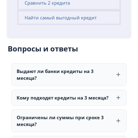
Сравнить 2 кредита
Найти самый выгодный кредит
Вопросы и ответы
Выдают ли банки кредиты на 3
месяца?
Да, но чаще это формат экспресс-кредитов или
мини-займов. Такой срок предлагают Kaspi, Jusan и
Кому подходят кредиты на 3 месяца?
некоторые банки через онлайн-сервисы.
Тем, кому нужно срочно занять деньги на короткий
период — например, до зарплаты или для быстрого
Ограничены ли суммы при сроке 3
решения бытового вопроса.
месяца?
Да, обычно до 300 000–1 000 000 ₸. Большие суммы