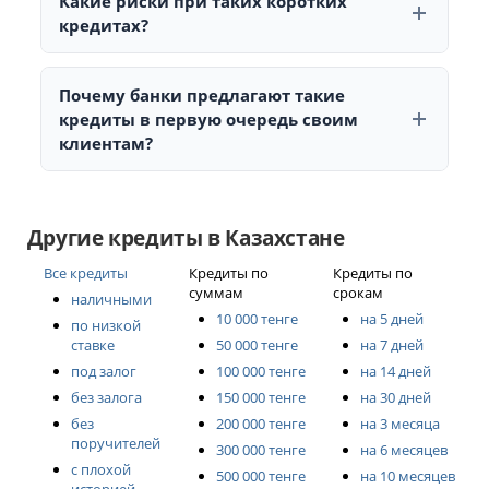
Какие риски при таких коротких
карте.
кредитах?
Главный риск — высокий ежемесячный платёж.
Нужно убедиться, что он не перегрузит бюджет.
Почему банки предлагают такие
кредиты в первую очередь своим
клиентам?
Потому что они легко проверяют историю, доходы и
могут принимать решения автоматически.
Другие кредиты в Казахстане
Все кредиты
Кредиты по
Кредиты по
суммам
срокам
наличными
10 000 тенге
на 5 дней
по низкой
ставке
50 000 тенге
на 7 дней
под залог
100 000 тенге
на 14 дней
без залога
150 000 тенге
на 30 дней
без
200 000 тенге
на 3 месяца
поручителей
300 000 тенге
на 6 месяцев
с плохой
500 000 тенге
на 10 месяцев