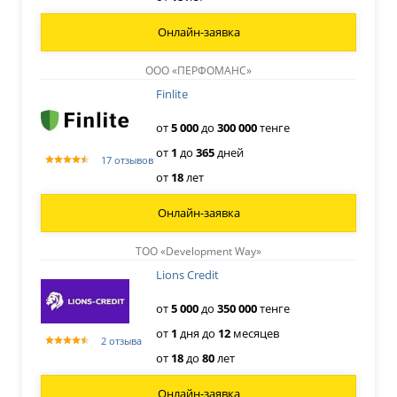
Онлайн-заявка
ООО «ПЕРФОМАНС»
Finlite
от
5
000
до
300
000
тенге
от
1
до
365
дней
17 отзывов
от
18
лет
Онлайн-заявка
ТОО «Development Way»
Lions Credit
от
5
000
до
350
000
тенге
от
1
дня
до
12
месяцев​
2 отзыва
от
18
до
80
лет
Онлайн-заявка