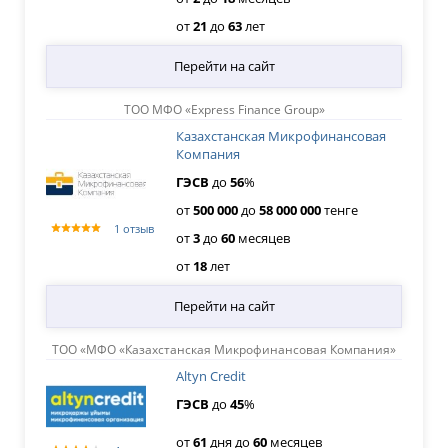
от
21
до
63
лет
Перейти на сайт
ТОО МФО «Express Finance Group»
Казахстанская Микрофинансовая
Компания
ГЭСВ
до
56
%
от
500
000
до
58
000
000
тенге
1 отзыв
от
3
до
60
месяцев
от
18
лет
Перейти на сайт
ТОО «МФО «Казахстанская Микрофинансовая Компания»
Altyn Credit
ГЭСВ
до
45
%
от
61
дня
до
60
месяцев