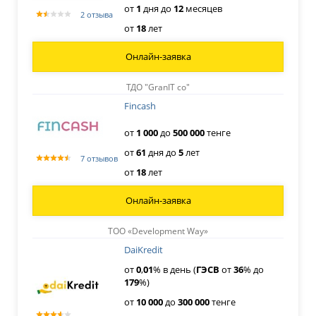
от
1
дня
до
12
месяцев
2 отзыва
от
18
лет
Онлайн-заявка
ТДО "GranIT co"
Fincash
от
1
000
до
500
000
тенге
от
61
дня
до
5
лет
7 отзывов
от
18
лет
Онлайн-заявка
ТОО «Development Way»
DaiKredit
от
0
,
01
% в день (
ГЭСВ
от
36
% до
179
%)
от
10
000
до
300
000
тенге