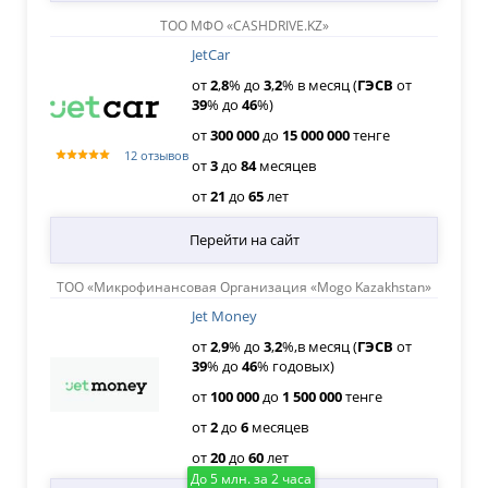
ТОО МФО «CASHDRIVE.KZ»
JetCar
от
2
,
8
% до
3
,
2
% в месяц (
ГЭСВ
от
39
% до
46
%)
от
300
000
до
15
000
000
тенге
12 отзывов
от
3
до
84
месяцев
от
21
до
65
лет
Перейти на сайт
ТОО «Микрофинансовая Организация «Mogo Kazakhstan»
Jet Money
от
2
,
9
% до
3
,
2
%,в месяц (
ГЭСВ
от
39
% до
46
% годовых)
от
100
000
до
1
500
000
тенге
от
2
до
6
месяцев
от
20
до
60
лет
До 5 млн. за 2 часа