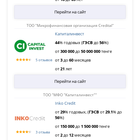
Перейти на сайт
ТОО "Микрофинансовая организация Credital"
Капиталинвест
44
% годовых (
ГЭСВ
до
56
%)
от
300
000
до
50
000
000
тенге
от
3
до
60
месяцев
5 отзывов
от
21
лет
Перейти на сайт
ТОО "МФО "Капиталинвест""
Inko Credit
от
29
% годовых, (
ГЭСВ
от
29
,
1
% до
56
%)
от
150
000
до
1
500
000
тенге
3 отзыва
от
2
до
12
месяцев