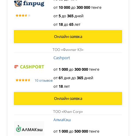
от
10
000
до
300
000
тенге
от
5
до
365
дней
от
18
до
65
лет
Онлайн-заявка
ТОО «Финпаг КЗ»
Cashport
от
1
000
до
300
000
тенге
от
61
дня
до
365
дней
10 отзывов
от
18
лет
Онлайн-заявка
ТОО «Khan Corp»
АлмаКэш
от
1
000
до
500
000
тенге