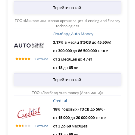
Перейти на сайт
ТОО «Микрофинансовая организация «Lending and Financy
technologies»
Ломбард Auto Money
3
,
17
% в месяц (
ГЭСВ
до
45
.
50
%)
от
300
000
до
86
500
000
тенге
от
2
месяцев
до
4
лет
2 отзыва
от
18
до
65
лет
Перейти на сайт
ТОО «Ломбард Auto money (Авто мани)»
Credital
18
% годовых (
ГЭСВ
до
56
%)
от
15
000
до
20
000
000
тенге
от
3
до
60
месяцев
2 отзыва
от
18
до
65
лет