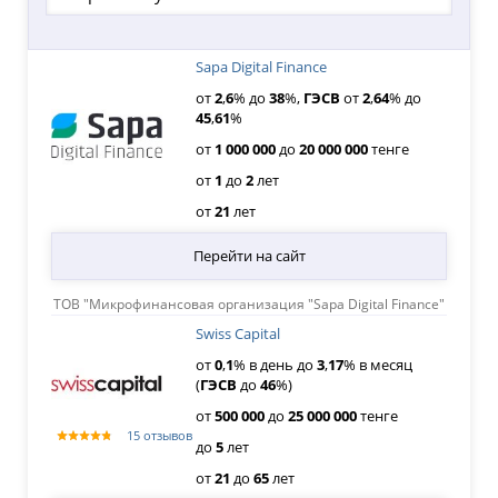
Sapa Digital Finance
от
2
,
6
% до
38
%,
ГЭСВ
от
2
,
64
% до
45
,
61
%
от
1
000
000
до
20
000
000
тенге
от
1
до
2
лет
от
21
лет
Перейти на сайт
ТОВ "Микрофинансовая организация "Sapa Digital Finance"
Swiss Capital
от
0
,
1
% в день до
3
,
17
% в месяц
(
ГЭСВ
до
46
%)
от
500
000
до
25
000
000
тенге
15 отзывов
до
5
лет
от
21
до
65
лет