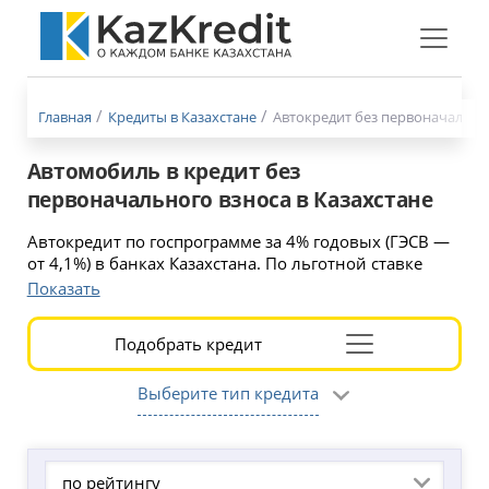
Меню
бургер
Главная
Кредиты в Казахстане
Автокредит без первоначально
Автомобиль в кредит без
первоначального взноса в Казахстане
Автокредит по госпрограмме за 4% годовых (ГЭСВ —
от 4,1%) в банках Казахстана. По льготной ставке
можно купить автомобиль отечественного
Показать
производства. Выберите из списка подходящее
предложение и оформите заявку на официальном
Подобрать кредит
сайте кредитной организации.
Найдено 19 кредитов
Раскрыть
форму
Выберите тип кредита
подбора
по рейтингу