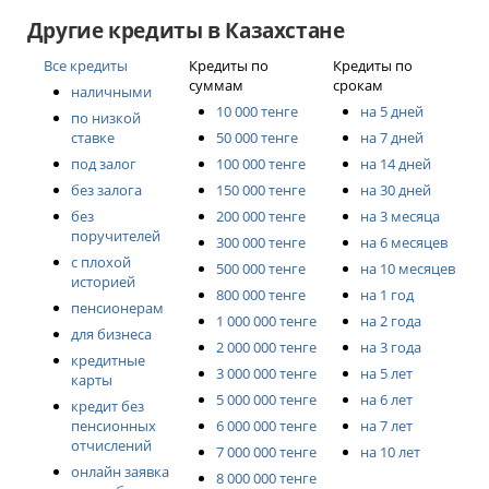
переплата может быть выше. Перед оформлением
предполагает залог авто.
важно:
Другие кредиты в Казахстане
Потребительский кредит:
рассчитать полную стоимость кредита (ГЭСВ);
Все кредиты
Кредиты по
Кредиты по
суммам
срокам
наличными
сравнить несколько банков;
не требует залога;
10 000 тенге
на 5 дней
по низкой
ставке
50 000 тенге
на 7 дней
учитывать расходы на страхование и
можно купить любой автомобиль;
под залог
100 000 тенге
на 14 дней
регистрацию.
ставка обычно выше.
без залога
150 000 тенге
на 30 дней
без
200 000 тенге
на 3 месяца
поручителей
300 000 тенге
на 6 месяцев
с плохой
500 000 тенге
на 10 месяцев
историей
800 000 тенге
на 1 год
пенсионерам
1 000 000 тенге
на 2 года
для бизнеса
2 000 000 тенге
на 3 года
кредитные
3 000 000 тенге
на 5 лет
карты
5 000 000 тенге
на 6 лет
кредит без
пенсионных
6 000 000 тенге
на 7 лет
отчислений
7 000 000 тенге
на 10 лет
онлайн заявка
8 000 000 тенге