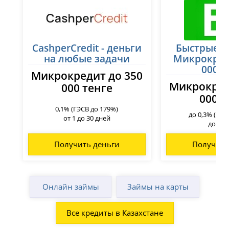
CashperCredit - деньги
Быстрые з
на любые задачи
Микрокред
000 т
Микрокредит до 350
Микрокред
000 тенге
000 т
0,1% (ГЭСВ до 179%)
до 0,3% (ГЭС
от 1 до 30 дней
до 45 
Получить деньги
Получить
Онлайн займы
Займы на карты
Все кредиты в Казахстане