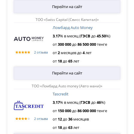
Перейти на сайт
ТОО «Swiss Capital (Свисс Капитал)»
Ломбард Auto Money
3
,
17
% в месяц (
ГЭСВ
до
45
.
50
%)
от
300
000
до
86
500
000
тенге
от
2
месяцев
до
4
лет
2 отзыва
от
18
до
65
лет
Перейти на сайт
ТОО «Ломбард Auto money (Авто мани)»
Tascredit
3
,
17
% в месяц (
ГЭСВ
до
46
%)
от
150
000
до
86
000
000
тенге
от
12
до
36
месяцев
2 отзыва
от
18
до
63
лет