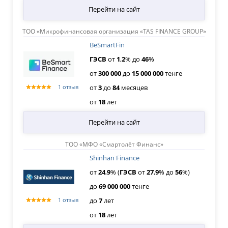
Перейти на сайт
ТОО «Микрофинансовая организация «TAS FINANCE GROUP»
BeSmartFin
ГЭСВ
от
1
,
2
% до
46
%
от
300
000
до
15
000
000
тенге
от
3
до
84
месяцев
1 отзыв
от
18
лет
Перейти на сайт
ТОО «МФО «Смартолёт Финанс»
Shinhan Finance
от
24
,
9
% (
ГЭСВ
от
27
,
9
% до
56
%)
до
69
000
000
тенге
до
7
лет
1 отзыв
от
18
лет