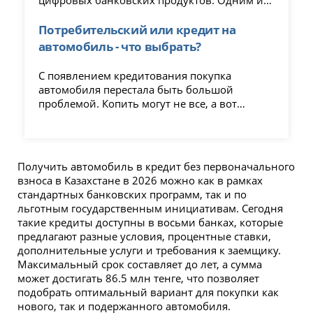
таких продуктов является цифровой
автокредит. Как работает цифровое
Потребительский или кредит на
автокредитование – подробно в статье.
автомобиль - что выбрать?
С появлением кредитования покупка
автомобиля перестала быть большой
проблемой. Копить могут не все, а вот
получить автокредит в Казахстане может
любой гражданин при условии
подтвержденного дохода. Можно также
оформить выгодный потребительский
Получить автомобиль в кредит без первоначального
кредит.
взноса в Казахстане в 2026 можно как в рамках
стандартных банковских программ, так и по
льготным государственным инициативам. Сегодня
такие кредиты доступны в восьми банках, которые
предлагают разные условия, процентные ставки,
дополнительные услуги и требования к заемщику.
Максимальный срок составляет до лет, а сумма
может достигать 86.5 млн тенге, что позволяет
подобрать оптимальный вариант для покупки как
нового, так и подержанного автомобиля.