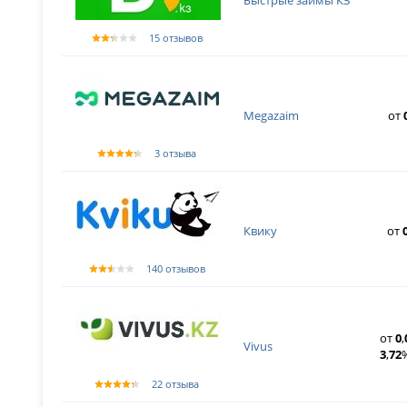
15 отзывов
Megazaim
от
3 отзыва
Квику
от
140 отзывов
от
0
,
Vivus
3
,
72
22 отзыва