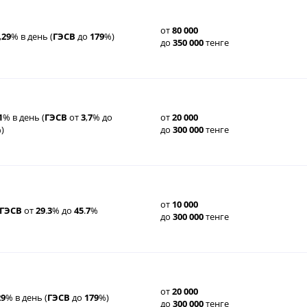
от
80
000
,
29
% в день (
ГЭСВ
до
179
%)
до
350
000
тенге
1
% в день (
ГЭСВ
от
3
,
7
% до
от
20
000
)
до
300
000
тенге
от
10
000
ГЭСВ
от
29
.
3
% до
45
.
7
%
до
300
000
тенге
от
20
000
29
% в день (
ГЭСВ
до
179
%)
до
300
000
тенге