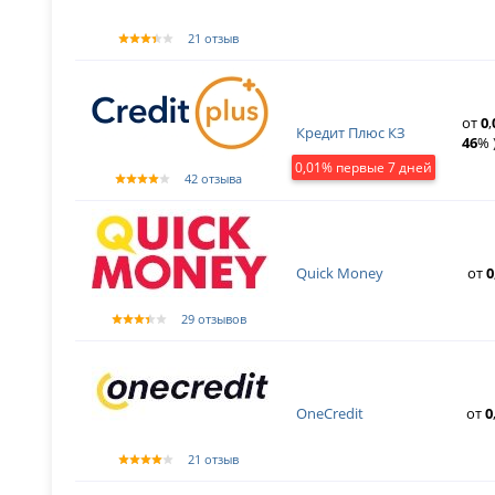
21 отзыв
от
0
,
Кредит Плюс КЗ
46
% 
0,01% первые 7 дней
42 отзыва
Quick Money
от
0
29 отзывов
OneCredit
от
0
21 отзыв