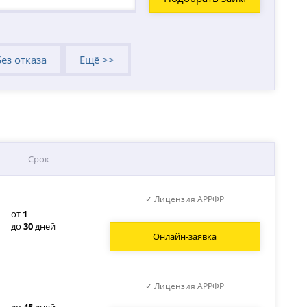
Без отказа
Ещё >>
Срок
✓ Лицензия АРРФР
от
1
до
30
дней
Онлайн-заявка
✓ Лицензия АРРФР
до
45
дней