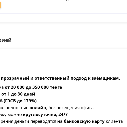
рией
и
-
прозрачный и ответственный подход к заёмщикам.
ма
от 20 000 до 350 000 тенге
а
от 1 до 30 дней
1%
(ГЭСВ до 179%)
ие полностью
онлайн
, без посещения офиса
явку можно
круглосуточно, 24/7
брения деньги переводятся
на банковскую карту
клиента