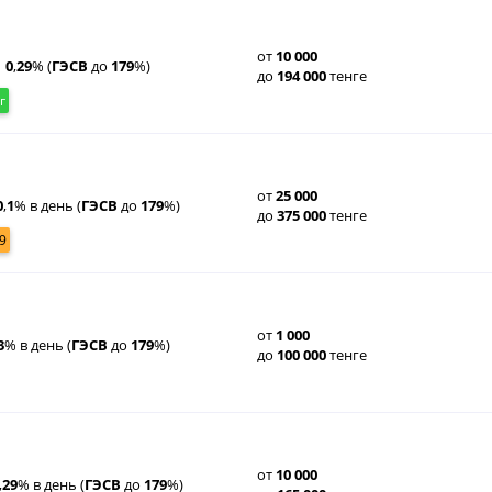
от
10
000
0
,
29
% (
ГЭСВ
до
179
%)
до
194
000
тенге
г
от
25
000
0
,
1
% в день (
ГЭСВ
до
179
%)
до
375
000
тенге
9
от
1
000
3
% в день (
ГЭСВ
до
179
%)
до
100
000
тенге
от
10
000
,
29
% в день (
ГЭСВ
до
179
%)