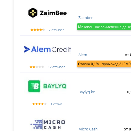
Zaimbee
Мгновенное зачисление дене
7 отзывов
Alem
от
Ставка 0,1% - промокод ALEM9
12 отзывов
Baylyq.kz
0
,
1 отзыв
Micro Cash
от
0