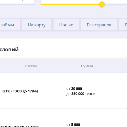
 займы
На карту
Новые
Без справок
условий
Ставка
Сумма
от
20
000
0
,
1
% (
ГЭСВ
до
179
%)
до
350
000
тенге
от
5
000
до
0
,
3
% (
ГЭСВ
до
179
%)