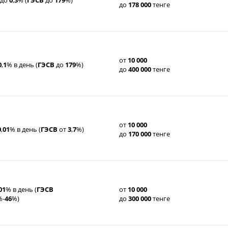
до
178
000
тенге
от
10
000
0
,
1
% в день (
ГЭСВ
до
179
%)
до
400
000
тенге
от
10
000
0
,
01
% в день (
ГЭСВ
от
3
,
7
%)
до
170
000
тенге
01
% в день (
ГЭСВ
от
10
000
%-
46
%)
до
300
000
тенге