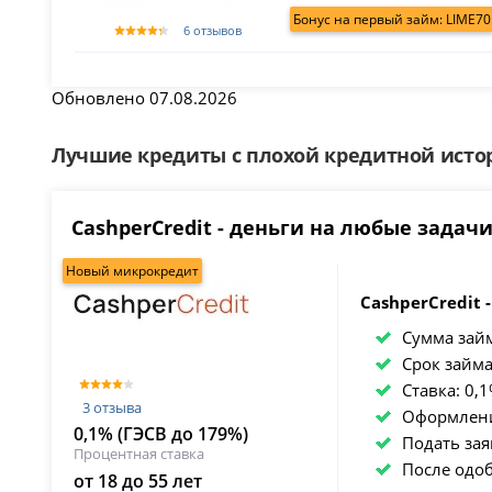
Бонус на первый займ: LIME70
6 отзывов
Обновлено 07.08.2026
Лучшие кредиты с плохой кредитной исто
CashperCredit - деньги на любые задач
Новый микрокредит
CashperCredit 
Сумма зай
Срок займ
Ставка: 0,
3 отзыва
Оформлен
0,1% (ГЭСВ до 179%)
Подать за
Процентная ставка
После одо
от 18 до 55 лет