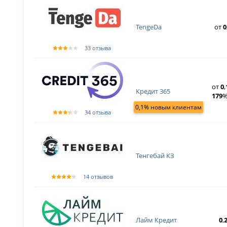
TengeDa
от
0
33 отзыва
от
0
,
Кредит 365
179
%
0,1% новым клиентам
34 отзыва
Тенгебай КЗ
14 отзывов
Лайм Кредит
0
,