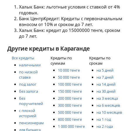
Халык Банк: льготные условия с ставкой от 4%
Евразийский Банк, мини-офис №73-04
годовых.
г. Караганда, Мануильского улица, 20
Режим работы: пн - пт с 09:00 до 13:00; с 14:00 до 18:00;
Банк ЦентрКредит: Кредиты с первоначальным
взносом от 10% и сроком до 7 лет.
Bereke Bank, СПФ №11
Халык Банк: кредит до 15000000 тенге, сроком
г. Караганда, микрорайон Восток 2, 5, 1 этаж; центр
до 7 лет.
Ануар-3
Контакты: +7 (727) 321‒23‒53
Другие кредиты в Караганде
Режим работы: пн - пт с 09:00 до 18:00; сб с 09:00 до
13:00;
Все кредиты
Кредиты по
Кредиты по
суммам
срокам
наличными
Евразийский Банк, отделение №410
10 000 тенге
на 5 дней
по низкой
г. Караганда, микрорайон Восток 2, 5, 1 этаж; центр
ставке
50 000 тенге
на 7 дней
Ануар-3
Режим работы: пн - пт с 09:00 до 18:00; сб с 10:00 до
под залог
100 000 тенге
на 14 дней
14:00;
без залога
150 000 тенге
на 30 дней
без
200 000 тенге
на 3 месяца
Nurbank
поручителей
300 000 тенге
на 6 месяцев
г. Караганда, микрорайон Восток 2, 5, 1 этаж; центр
с плохой
Ануар-3
500 000 тенге
на 10 месяцев
историей
Контакты: 2552
800 000 тенге
на 1 год
Режим работы: пн - пт с 09:00 до 18:00;
пенсионерам
1 000 000 тенге
на 2 года
для бизнеса