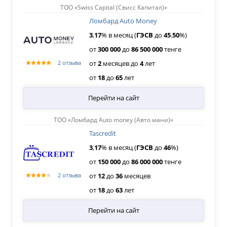
ТОО «Swiss Capital (Свисс Капитал)»
Ломбард Auto Money
3
,
17
% в месяц (
ГЭСВ
до
45
.
50
%)
от
300
000
до
86
500
000
тенге
от
2
месяцев
до
4
лет
2 отзыва
от
18
до
65
лет
Перейти на сайт
ТОО «Ломбард Auto money (Авто мани)»
Tascredit
3
,
17
% в месяц (
ГЭСВ
до
46
%)
от
150
000
до
86
000
000
тенге
от
12
до
36
месяцев
2 отзыва
от
18
до
63
лет
Перейти на сайт